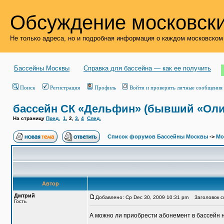
Обсуждение московски
Не только адреса, но и подробная информация о каждом московском
Бассейны Москвы
Справка для бассейна — как ее получить
Поиск
Регистрация
Профиль
Войти и проверить личные сообщения
бассейн СК «Дельфин» (бывший «Ол
На страницу
Пред.
1
,
2
,
3
,
4
След.
Список форумов Бассейны Москвы
->
Мо
Автор
Дмтрий
Добавлено: Ср Dec 30, 2009 10:31 pm
Заголовок со
Гость
А можно ли приобрести абонемент в бассейн на