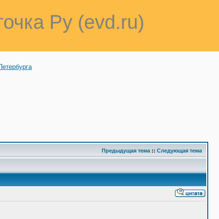
точка Ру (evd.ru)
Петербурга
Предыдущая тема
::
Следующая тема