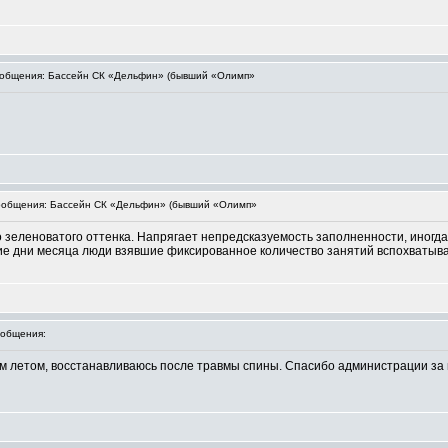
общения: Бассейн СК «Дельфин» (бывший «Олимп»
общения: Бассейн СК «Дельфин» (бывший «Олимп»
 зеленоватого оттенка. Напрягает непредсказуемость заполненности, иногда 
ние дни месяца люди взявшие фиксированное количество занятий вспохватыва
общения:
ом летом, восстанавливаюсь после травмы спины. Спасибо администрации за 