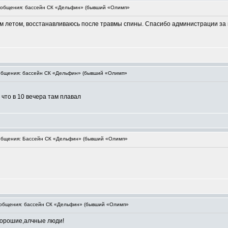
общения: бассейн СК «Дельфин» (бывший «Олимп»
ом летом, восстанавливаюсь после травмы спины. Спасибо администрации за 
бщения: бассейн СК «Дельфин» (бывший «Олимп»
 что в 10 вечера там плавал
бщения: Бассейн СК «Дельфин» (бывший «Олимп»
общения: бассейн СК «Дельфин» (бывший «Олимп»
хорошие,алчные люди!