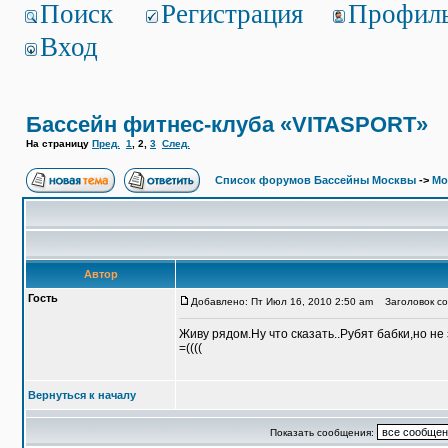
Поиск
Регистрация
Профил
Вход
Бассейн фитнес-клуба «VITASPORT»
На страницу
Пред.
1
,
2
,
3
След.
Список форумов Бассейны Москвы
->
Мо
Автор
Гость
Добавлено: Пт Июл 16, 2010 2:50 am
Заголовок со
Живу рядом.Ну что сказать..Рубят бабки,но не 
=((((
Вернуться к началу
Показать сообщения: