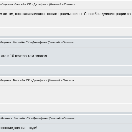
общения: бассейн СК «Дельфин» (бывший «Олимп»
ом летом, восстанавливаюсь после травмы спины. Спасибо администрации за 
бщения: бассейн СК «Дельфин» (бывший «Олимп»
 что в 10 вечера там плавал
бщения: Бассейн СК «Дельфин» (бывший «Олимп»
общения: бассейн СК «Дельфин» (бывший «Олимп»
хорошие,алчные люди!