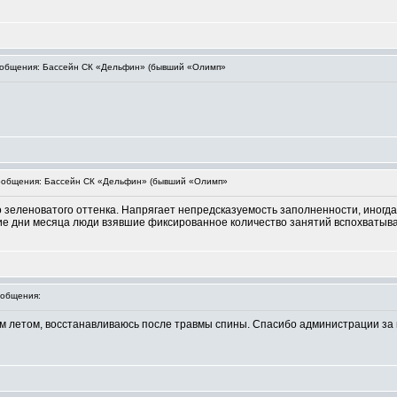
общения: Бассейн СК «Дельфин» (бывший «Олимп»
общения: Бассейн СК «Дельфин» (бывший «Олимп»
 зеленоватого оттенка. Напрягает непредсказуемость заполненности, иногда 
ние дни месяца люди взявшие фиксированное количество занятий вспохватыва
общения:
ом летом, восстанавливаюсь после травмы спины. Спасибо администрации за 