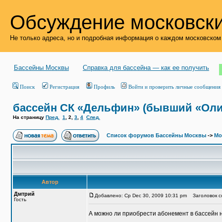
Обсуждение московски
Не только адреса, но и подробная информация о каждом московском
Бассейны Москвы
Справка для бассейна — как ее получить
Поиск
Регистрация
Профиль
Войти и проверить личные сообщения
бассейн СК «Дельфин» (бывший «Ол
На страницу
Пред.
1
,
2
,
3
,
4
След.
Список форумов Бассейны Москвы
->
Мо
Автор
Дмтрий
Добавлено: Ср Dec 30, 2009 10:31 pm
Заголовок со
Гость
А можно ли приобрести абонемент в бассейн на