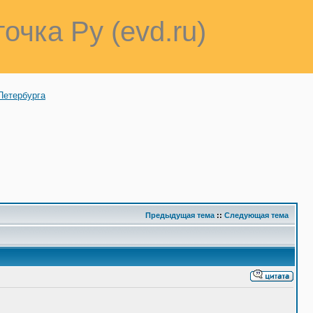
точка Ру (evd.ru)
Петербурга
Предыдущая тема
::
Следующая тема