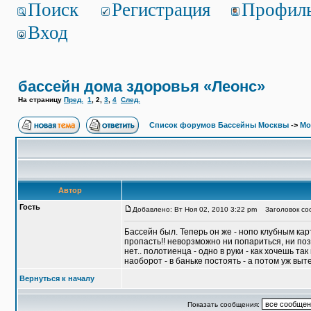
Поиск
Регистрация
Профил
Вход
бассейн дома здоровья «Леонс»
На страницу
Пред.
1
,
2
,
3
,
4
След.
Список форумов Бассейны Москвы
->
Мо
Автор
Гость
Добавлено: Вт Ноя 02, 2010 3:22 pm
Заголовок соо
Бассейн был. Теперь он же - нопо клубным карт
пропасть!! неворзможно ни попариться, ни поза
нет.. полотиенца - одно в руки - как хочешь та
наоборот - в баньке постоять - а потом уж выт
Вернуться к началу
Показать сообщения: