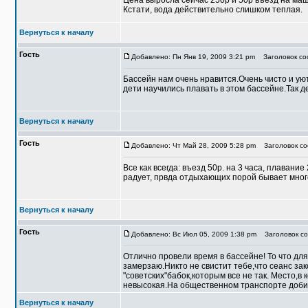
Цена выросла сейчас 250р и 50р въезд на ма
Кстати, вода действительно слишком теплая.
Вернуться к началу
Гость
Добавлено: Пн Янв 19, 2009 3:21 pm
Заголовок со
Бассейн нам очень нравится.Очень чисто и у
дети научились плавать в этом бассейне.Так д
Вернуться к началу
Гость
Добавлено: Чт Май 28, 2009 5:28 pm
Заголовок со
Все как всегда: въезд 50р. на 3 часа, плавание
радует, првда отдыхающих порой бывает много
Вернуться к началу
Гость
Добавлено: Вс Июл 05, 2009 1:38 pm
Заголовок со
Отлично провели время в бассейне! То что для
замерзаю.Никто не свистит тебе,что сеанс зак
"советских"бабок,которым все не так. Место,
невысокая.На общественном транспорте добира
Вернуться к началу