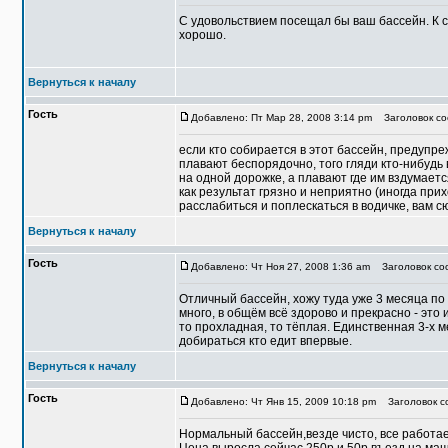
С удовольствием посещал бы ваш бассейн. К 
хорошо.
Вернуться к началу
Гость
Добавлено: Пт Мар 28, 2008 3:14 pm
Заголовок со
если кто собирается в этот бассейн, предупре
плавают беспорядочно, того гляди кто-нибудь 
на одной дорожке, а плавают где им вздумаетс
как результат грязно и неприятно (иногда при
расслабиться и поплескаться в водичке, вам с
Вернуться к началу
Гость
Добавлено: Чт Ноя 27, 2008 1:36 am
Заголовок со
Отличный бассейн, хожу туда уже 3 месяца по 
много, в общём всё здорово и прекрасно - это
то прохладная, то тёплая. Единственная 3-х 
добираться кто едит впервые.
Вернуться к началу
Гость
Добавлено: Чт Янв 15, 2009 10:18 pm
Заголовок с
Нормальный бассейн,везде чисто, все работае