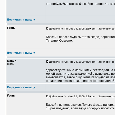
кто нибудь был в этом бассейне- напишите как
Вернуться к началу
Гость
Добавлено: Пн Dec 08, 2008 2:39 pm
Заголовок со
Бассейн просто чудо, чистота везде, персона
Татьяне Юрьевне.
Вернуться к началу
Мария
Добавлено: Ср Янв 28, 2009 6:36 pm
Заголовок соо
Гость
здравствуйте! мы с малышом 2 лет ходили на д
мочой-извините за выражение! в душе вода не
выключается, такое ощущегие как-будто на все
последние два занятия диарея (понос)! делайт
Вернуться к началу
Гость
Добавлено: Чт Фев 12, 2009 2:39 pm
Заголовок со
Бассейн не понравился. Только фасад ничего, 
10 раз подумаю, если вдруг соберусь посетить