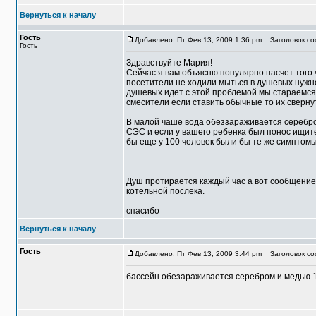
Вернуться к началу
Гость
Добавлено: Пт Фев 13, 2009 1:36 pm
Заголовок со
Гость
Здравствуйте Мария!
Сейчас я вам объясню популярно насчет того 
посетители не ходили мыться в душевых нужно 
душевых идет с этой проблемой мы стараемся 
смесители если ставить обычные то их сверну
В малой чаше вода обеззараживается серебро
СЭС и если у вашего ребенка был понос ищите 
бы еще у 100 человек были бы те же симптомы
Душ протирается каждый час а вот сообщение 
котельной послека.
спасибо
Вернуться к началу
Гость
Добавлено: Пт Фев 13, 2009 3:44 pm
Заголовок со
бассейн обезараживается серебром и медью 