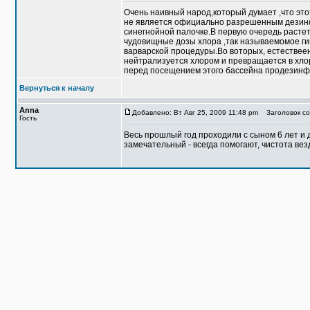
Очень наивный народ,который думает ,что это
не является официально разрешенным дезинфе
синегнойной палочке.В первую очередь растет
чудовищные дозы хлора ,так называемомое гип
варварской процедуры.Во воторых, естествеено
нейтрализуется хлором и превращается в хло
перед посещением этого бассейна продезинф
Вернуться к началу
Anna
Добавлено: Вт Авг 25, 2009 11:48 pm
Заголовок со
Гость
Becь прошлый год проходили с сыном 6 лет и 
замечательный - всегда помогают, чистота вез