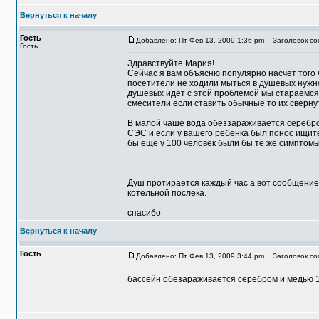
Вернуться к началу
Гость
Добавлено: Пт Фев 13, 2009 1:36 pm
Заголовок со
Гость
Здравствуйте Мария!
Сейчас я вам объясню популярно насчет того 
посетители не ходили мыться в душевых нужно 
душевых идет с этой проблемой мы стараемся 
смесители если ставить обычные то их сверну
В малой чаше вода обеззараживается серебро
СЭС и если у вашего ребенка был понос ищите 
бы еще у 100 человек были бы те же симптомы
Душ протирается каждый час а вот сообщение 
котельной послека.
спасибо
Вернуться к началу
Гость
Добавлено: Пт Фев 13, 2009 3:44 pm
Заголовок со
бассейн обезараживается серебром и медью 