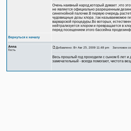
Очень наивный народ,который думает ,что это
не является официально разрешенным дезинфе
синегнойной палочке.В первую очередь растет
чудовищные дозы хлора ,так называемомое гип
варварской процедуры.Во воторых, естествеено
нейтрализуется хлором и превращается в хло
перед посещением этого бассейна продезинф
Вернуться к началу
Anna
Добавлено: Вт Авг 25, 2009 11:48 pm
Заголовок со
Гость
Becь прошлый год проходили с сыном 6 лет и 
замечательный - всегда помогают, чистота вез