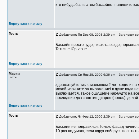
кто нибудь был в этом бассейне- напишите как
Вернуться к началу
Гость
Добавлено: Пн Dec 08, 2008 2:39 pm
Заголовок со
Бассейн просто чудо, чистота везде, персона
Татьяне Юрьевне.
Вернуться к началу
Мария
Добавлено: Ср Янв 28, 2009 6:36 pm
Заголовок соо
Гость
здравствуйте! мы с малышом 2 лет ходили на д
мочой-извините за выражение! в душе вода не
выключается, такое ощущегие как-будто на все
последние два занятия диарея (понос)! делайт
Вернуться к началу
Гость
Добавлено: Чт Фев 12, 2009 2:39 pm
Заголовок со
Бассейн не понравился. Только фасад ничего, 
10 раз подумаю, если вдруг соберусь посетить