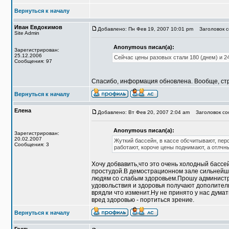
Вернуться к началу
Иван Евдокимов
Добавлено: Пн Фев 19, 2007 10:01 pm
Заголовок со
Site Admin
Anonymous писал(а):
Зарегистрирован:
25.12.2006
Сейчас цены разовых стали 180 (днем) и 2
Сообщения: 97
Спасибо, информация обновлена. Вообще, стр
Вернуться к началу
Елена
Добавлено: Вт Фев 20, 2007 2:04 am
Заголовок соо
Anonymous писал(а):
Зарегистрирован:
20.02.2007
Жуткий бассейн, в кассе обсчитывают, пер
Сообщения: 3
работают, короче цены поднимают, а отлчн
Хочу добвавить,что это очень холодный бассе
простудой.В демострационном зале сильнейши
людям со слабым здоровьем.Прошу администр
удовольствия и здоровья получают дополител
врядли что изменит.Ну не принято у нас думат
вред здоровью - портиться зрение.
Вернуться к началу