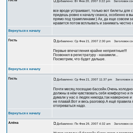
Гость
Добавлено: Вт Фев 20, 2007 3:22 pm
Заголовок со
все вроде устраивает, только вот билеты для 
придешь ровно к началу сеанса, особенно в в
прямо под трамплинами:) Ах, да еще совсем з
нравится потом всплывать и занимать честно
Вернуться к началу
Гость
Добавлено: Ср Фев 21, 2007 2:30 pm
Заголовок со
Первые впечатления крайне неприятные!!!
Позвонил в регистратуру - нахамили...
Посмотрим, что будет дальше.
Вернуться к началу
Гость
Добавлено: Ср Фев 21, 2007 11:37 pm
Заголовок со
Почти месяц посещаю бассейн.Очень холодно,
должны в нём чувствовать себя комфортно и п
думали у нас о людях никогда,так наверноне 
не плавай.Вот и весь разговор.А ещё правила
отогреваться надо.
Вернуться к началу
Алёна
Добавлено: Пн Фев 26, 2007 4:32 am
Заголовок со