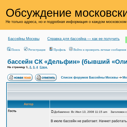
Обсуждение московски
Не только адреса, но и подробная информация о каждом московском
Бассейны Москвы
Справка для бассейна — как ее получить
Поиск
Регистрация
Профиль
Войти и проверить личные сообщения
бассейн СК «Дельфин» (бывший «Ол
На страницу
1
,
2
,
3
,
4
След.
Список форумов Бассейны Москвы
->
Мо
Автор
Гость
Добавлено: Вс Июл 13, 2008 11:15 am
Заголовок с
В июле бассейн не работает. Начнет работать 