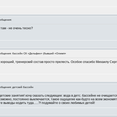
общения:
 там - не очень тесно?
общения: бассейн СК «Дельфин» (бывший «Олимп»
л хороший, тренерский состав просто прелесть. Особое спасибо Михаилу Сер
бщения: детский бассейн
детские занятия! хочу сказать следующее: вода в детс. бассейне не очищает
озможно, постоянно выключается, такое ощущегие как-будто на всем экономят!
е выводы-ходить туда......?! подумайте о своих любимых детей!