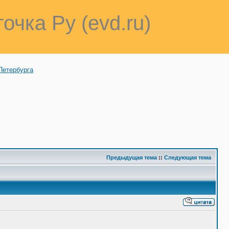
точка Ру (evd.ru)
Петербурга
Предыдущая тема
::
Следующая тема