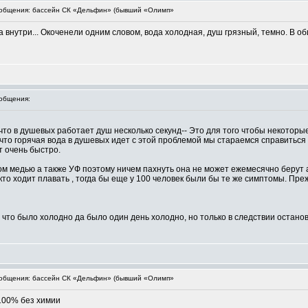
общения: бассейн СК «Дельфин» (бывший «Олимп»
а внутри... Окоченели одним словом, вода холодная, душ грязный, темно. В о
общения:
что в душевых работает душ несколько секунд-- Это для того чтобы некотор
о что горячая вода в душевых идет с этой проблемой мы стараемся справиться 
т очень быстро.
м медью а также УФ поэтому ничем пахнуть она не может ежемесячно берут 
кто ходит плавать , тогда бы еще у 100 человек были бы те же симптомы. Пре
что было холодно да было один день холодно, но только в следствии останов
общения: бассейн СК «Дельфин» (бывший «Олимп»
100% без химии