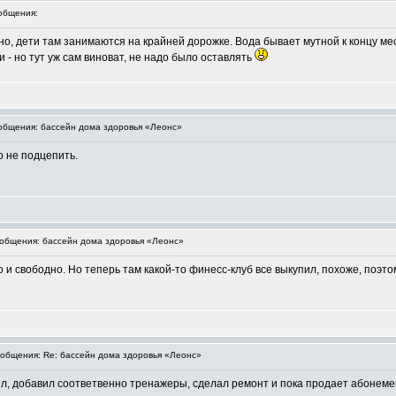
общения:
, дети там занимаются на крайней дорожке. Вода бывает мутной к концу меся
 - но тут уж сам виноват, не надо было оставлять
бщения: бассейн дома здоровья «Леонс»
о не подцепить.
общения: бассейн дома здоровья «Леонс»
 и свободно. Но теперь там какой-то финесс-клуб все выкупил, похоже, поэто
общения: Re: бассейн дома здоровья «Леонс»
ил, добавил соответвенно тренажеры, сделал ремонт и пока продает абонеме