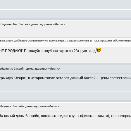
бщения: Re: бассейн дома здоровья «Леонс»
 выкупил, добавил соответвенно тренажеры, сделал ремонт и пока продает абонемент
НЕ ПРОДАЮТ. Пожалуйте, клубная карта за 23т рую в год
бщения: бассейн дома здоровья «Леонс»
рь клуб "Зебра", в котором также остался данный бассейн. Цены есстественно
бщения: бассейн дома здоровья «Леонс»
. На целый день: бассейн, несколько видов сауны (финская, хамам), тренажер