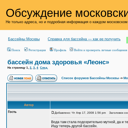
Обсуждение московски
Не только адреса, но и подробная информация о каждом московском
Бассейны Москвы
Справка для бассейна — как ее получить
Поиск
Регистрация
Профиль
Войти и проверить личные сообщения
бассейн дома здоровья «Леонс»
На страницу
1
,
2
,
3
,
4
След.
Список форумов Бассейны Москвы
->
Мо
Автор
Гость
Добавлено: Чт Апр 17, 2008 1:56 pm
Заголовок соо
Вода там стала подозрительно мутной, да и т
Ищу теперь другой бассейн.