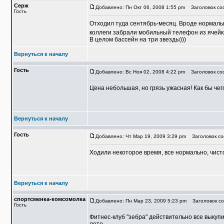
Серж
Добавлено: Пн Окт 06, 2008 1:55 pm
Заголовок со
Гость
Отходил туда сентябрь-месяц. Вроде нормально
коллеги забрали мобильный телефон из ячейки
В целом бассейн на три звезды)))
Вернуться к началу
Гость
Добавлено: Вс Ноя 02, 2008 4:22 pm
Заголовок соо
Цена небольшая, но грязь ужасная! Как бы чег
Вернуться к началу
Гость
Добавлено: Чт Мар 19, 2009 3:29 pm
Заголовок со
Ходили некоторое время, все нормально, чисто
Вернуться к началу
спортсменка-комсомолка
Добавлено: Пн Мар 23, 2009 5:23 pm
Заголовок со
Гость
Фитнес-клуб "зебра" действительно все выкуп