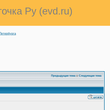
точка Ру (evd.ru)
Петербурга
Предыдущая тема
::
Следующая тема