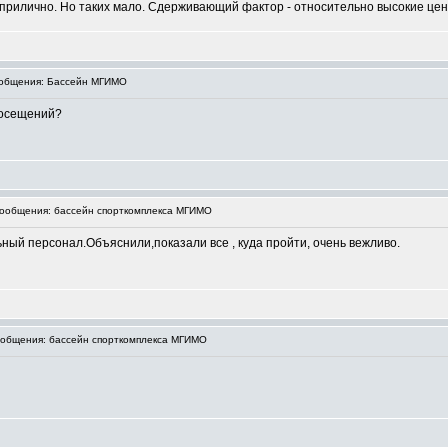
бя прилично. Но таких мало. Сдерживающий фактор - относительно высокие цен
общения: Бассейн МГИМО
посещений?
ообщения: бассейн спорткомплекса МГИМО
ый персонал.Объяснили,показали все , куда пройти, очень вежливо.
общения: бассейн спорткомплекса МГИМО