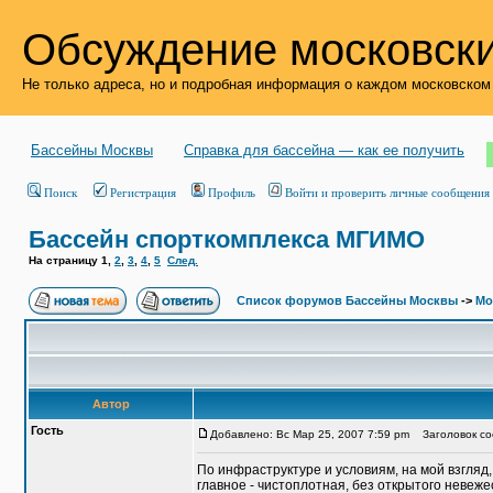
Обсуждение московски
Не только адреса, но и подробная информация о каждом московском
Бассейны Москвы
Справка для бассейна — как ее получить
Поиск
Регистрация
Профиль
Войти и проверить личные сообщения
Бассейн спорткомплекса МГИМО
На страницу
1
,
2
,
3
,
4
,
5
След.
Список форумов Бассейны Москвы
->
Мо
Автор
Гость
Добавлено: Вс Мар 25, 2007 7:59 pm
Заголовок со
По инфраструктуре и условиям, на мой взгляд,
главное - чистоплотная, без открытого невеж