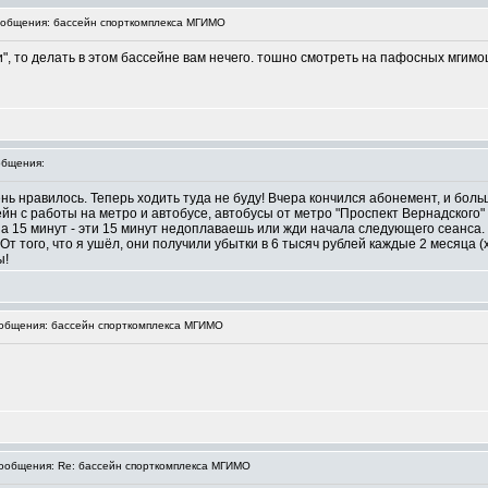
общения: бассейн спорткомплекса МГИМО
", то делать в этом бассейне вам нечего. тошно смотреть на пафосных мгим
бщения:
нь нравилось. Теперь ходить туда не буду! Вчера кончился абонемент, и бол
йн с работы на метро и автобусе, автобусы от метро "Проспект Вернадского" 
на 15 минут - эти 15 минут недоплаваешь или жди начала следующего сеанса. 
 От того, что я ушёл, они получили убытки в 6 тысяч рублей каждые 2 месяца 
ы!
общения: бассейн спорткомплекса МГИМО
общения: Re: бассейн спорткомплекса МГИМО