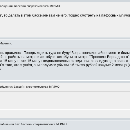
общения: бассейн спорткомплекса МГИМО
", то делать в этом бассейне вам нечего. тошно смотреть на пафосных мгим
бщения:
нь нравилось. Теперь ходить туда не буду! Вчера кончился абонемент, и бол
йн с работы на метро и автобусе, автобусы от метро "Проспект Вернадского" 
на 15 минут - эти 15 минут недоплаваешь или жди начала следующего сеанса. 
 От того, что я ушёл, они получили убытки в 6 тысяч рублей каждые 2 месяца 
ы!
общения: бассейн спорткомплекса МГИМО
общения: Re: бассейн спорткомплекса МГИМО