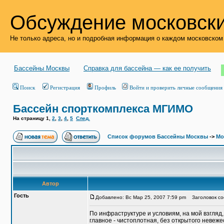
Обсуждение московски
Не только адреса, но и подробная информация о каждом московском
Бассейны Москвы
Справка для бассейна — как ее получить
Поиск
Регистрация
Профиль
Войти и проверить личные сообщения
Бассейн спорткомплекса МГИМО
На страницу
1
,
2
,
3
,
4
,
5
След.
Список форумов Бассейны Москвы
->
Мо
Автор
Гость
Добавлено: Вс Мар 25, 2007 7:59 pm
Заголовок со
По инфраструктуре и условиям, на мой взгляд,
главное - чистоплотная, без открытого невеж