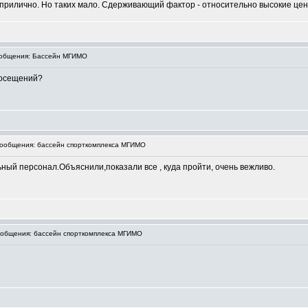
бя прилично. Но таких мало. Сдерживающий фактор - относительно высокие цен
общения: Бассейн МГИМО
посещений?
ообщения: бассейн спорткомплекса МГИМО
ый персонал.Объяснили,показали все , куда пройти, очень вежливо.
общения: бассейн спорткомплекса МГИМО