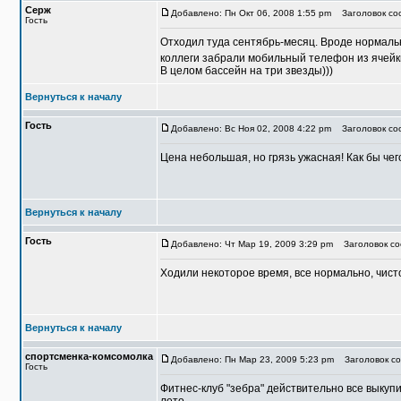
Серж
Добавлено: Пн Окт 06, 2008 1:55 pm
Заголовок со
Гость
Отходил туда сентябрь-месяц. Вроде нормально
коллеги забрали мобильный телефон из ячейки
В целом бассейн на три звезды)))
Вернуться к началу
Гость
Добавлено: Вс Ноя 02, 2008 4:22 pm
Заголовок соо
Цена небольшая, но грязь ужасная! Как бы чег
Вернуться к началу
Гость
Добавлено: Чт Мар 19, 2009 3:29 pm
Заголовок со
Ходили некоторое время, все нормально, чисто
Вернуться к началу
спортсменка-комсомолка
Добавлено: Пн Мар 23, 2009 5:23 pm
Заголовок со
Гость
Фитнес-клуб "зебра" действительно все выкуп