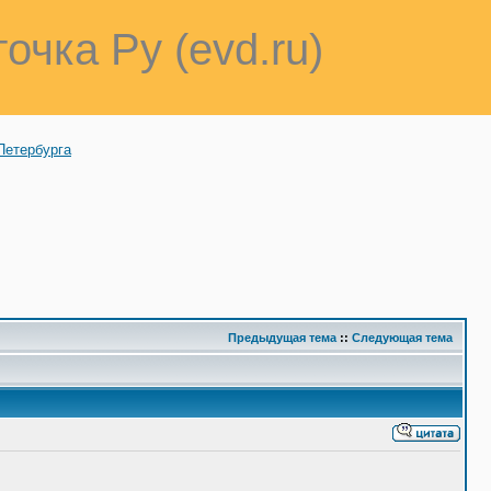
точка Ру (evd.ru)
Петербурга
Предыдущая тема
::
Следующая тема