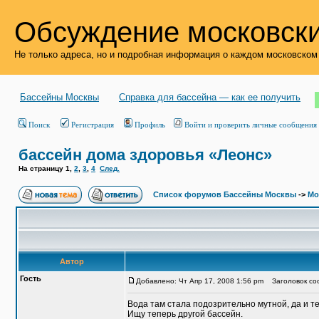
Обсуждение московски
Не только адреса, но и подробная информация о каждом московском
Бассейны Москвы
Справка для бассейна — как ее получить
Поиск
Регистрация
Профиль
Войти и проверить личные сообщения
бассейн дома здоровья «Леонс»
На страницу
1
,
2
,
3
,
4
След.
Список форумов Бассейны Москвы
->
Мо
Автор
Гость
Добавлено: Чт Апр 17, 2008 1:56 pm
Заголовок соо
Вода там стала подозрительно мутной, да и т
Ищу теперь другой бассейн.