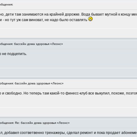
общения:
, дети там занимаются на крайней дорожке. Вода бывает мутной к концу меся
 - но тут уж сам виноват, не надо было оставлять
бщения: бассейн дома здоровья «Леонс»
о не подцепить.
общения: бассейн дома здоровья «Леонс»
 и свободно. Но теперь там какой-то финесс-клуб все выкупил, похоже, поэто
общения: Re: бассейн дома здоровья «Леонс»
ил, добавил соответвенно тренажеры, сделал ремонт и пока продает абонеме