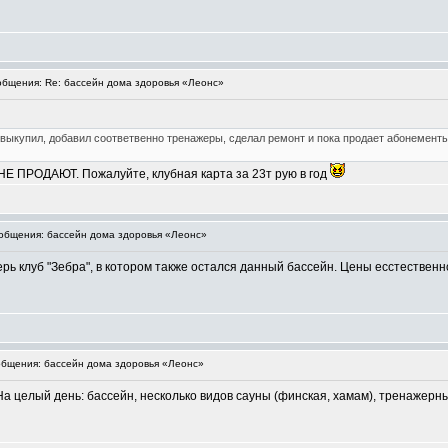
бщения: Re: бассейн дома здоровья «Леонс»
 выкупил, добавил соответвенно тренажеры, сделал ремонт и пока продает абонемент
НЕ ПРОДАЮТ. Пожалуйте, клубная карта за 23т рую в год
бщения: бассейн дома здоровья «Леонс»
рь клуб "Зебра", в котором также остался данный бассейн. Цены есстественно
бщения: бассейн дома здоровья «Леонс»
. На целый день: бассейн, несколько видов сауны (финская, хамам), тренажер