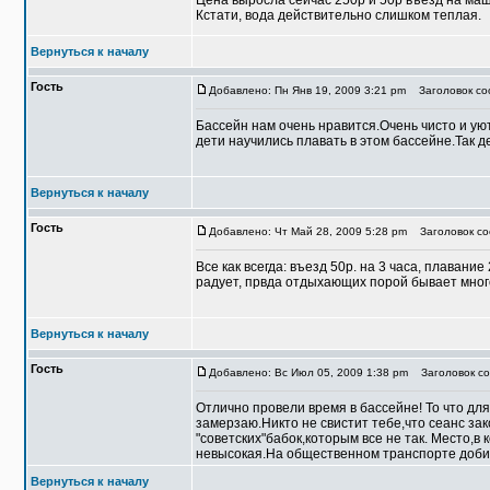
Цена выросла сейчас 250р и 50р въезд на ма
Кстати, вода действительно слишком теплая.
Вернуться к началу
Гость
Добавлено: Пн Янв 19, 2009 3:21 pm
Заголовок со
Бассейн нам очень нравится.Очень чисто и у
дети научились плавать в этом бассейне.Так д
Вернуться к началу
Гость
Добавлено: Чт Май 28, 2009 5:28 pm
Заголовок со
Все как всегда: въезд 50р. на 3 часа, плавание
радует, првда отдыхающих порой бывает много
Вернуться к началу
Гость
Добавлено: Вс Июл 05, 2009 1:38 pm
Заголовок со
Отлично провели время в бассейне! То что для
замерзаю.Никто не свистит тебе,что сеанс зак
"советских"бабок,которым все не так. Место,
невысокая.На общественном транспорте добира
Вернуться к началу