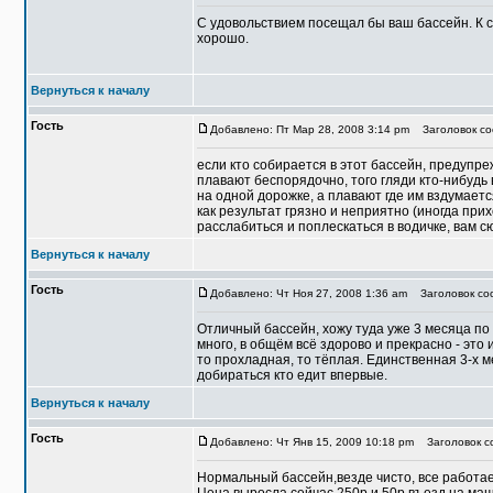
С удовольствием посещал бы ваш бассейн. К 
хорошо.
Вернуться к началу
Гость
Добавлено: Пт Мар 28, 2008 3:14 pm
Заголовок со
если кто собирается в этот бассейн, предупре
плавают беспорядочно, того гляди кто-нибудь 
на одной дорожке, а плавают где им вздумаетс
как результат грязно и неприятно (иногда при
расслабиться и поплескаться в водичке, вам с
Вернуться к началу
Гость
Добавлено: Чт Ноя 27, 2008 1:36 am
Заголовок со
Отличный бассейн, хожу туда уже 3 месяца по 
много, в общём всё здорово и прекрасно - это
то прохладная, то тёплая. Единственная 3-х 
добираться кто едит впервые.
Вернуться к началу
Гость
Добавлено: Чт Янв 15, 2009 10:18 pm
Заголовок с
Нормальный бассейн,везде чисто, все работае