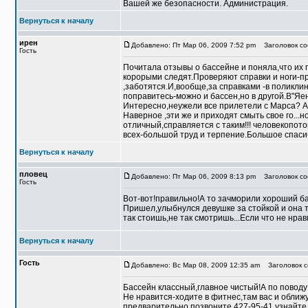
Вашей же безопасности. Администрация.
Вернуться к началу
ирен
Добавлено: Пт Мар 06, 2009 7:52 pm
Заголовок со
Гость
Почитала отзывы о бассейне и поняла,что их 
корорыми следят.Проверяют справки и ноги-пр
,заботятся.И,вообще,за справками -в поликлин
поправитесь-можно и бассен,но в другой.В"Яе
Интересно,неужели все прилетели с Марса? А ког
Наверное ,эти же и приходят смыть свое го...н
отличный,справляется с таким!!! человекопот
всех-большой труд и терпение.Большое спаси
Вернуться к началу
пловец
Добавлено: Пт Мар 06, 2009 8:13 pm
Заголовок со
Гость
Вот-вот!правильно!А то зачморили хороший ба
Пришел,улыбнулся девушке за стойкой и она т
так стоишь,не так смотришь...Если что не нра
Вернуться к началу
Гость
Добавлено: Вс Мар 08, 2009 12:35 am
Заголовок с
Бассейн классный,главное чистый!А по поводу 
Не нравится-ходите в фитнес,там вас и оближу
предварительно,позвоните 427-95-41,узнайте 