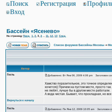
Поиск
Регистрация
Профил
Вход
Бассейн «Ясенево»
На страницу
Пред.
1
,
2
,
3
,
4
...
11
,
12
,
13
След.
Список форумов Бассейны Москвы
->
Мо
Автор
Гость
Добавлено: Вт Янв 06, 2009 4:06 pm
Заголовок соо
Хамство поразительное, это точное определени
хочется(( Причем на пустом месте, просто так.
не любят, лучше бы в другом месте работали.
А вода чистая. Бывает, что прохладная, но вс
Вернуться к началу
Гость
Добавлено: Пн Янв 12, 2009 10:05 am
Заголовок с