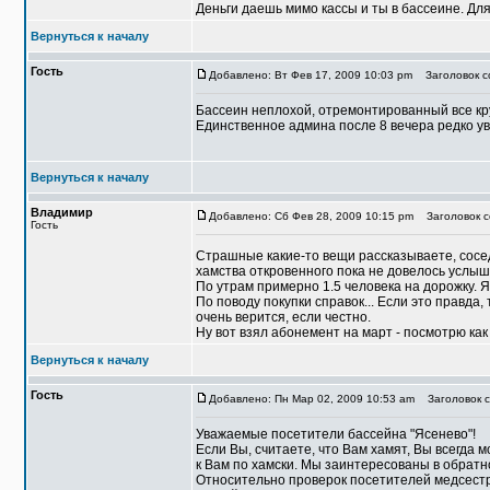
Деньги даешь мимо кассы и ты в бассеине. Для
Вернуться к началу
Гость
Добавлено: Вт Фев 17, 2009 10:03 pm
Заголовок с
Бассеин неплохой, отремонтированный все кр
Единственное админа после 8 вечера редко уви
Вернуться к началу
Владимир
Добавлено: Сб Фев 28, 2009 10:15 pm
Заголовок с
Гость
Страшные какие-то вещи рассказываете, сос
хамства откровенного пока не довелось услыш
По утрам примерно 1.5 человека на дорожку. Я
По поводу покупки справок... Если это правда,
очень верится, если честно.
Ну вот взял абонемент на март - посмотрю как
Вернуться к началу
Гость
Добавлено: Пн Мар 02, 2009 10:53 am
Заголовок с
Уважаемые посетители бассейна "Ясенево"!
Если Вы, считаете, что Вам хамят, Вы всегда 
к Вам по хамски. Мы заинтересованы в обратн
Относительно проверок посетителей медсестр