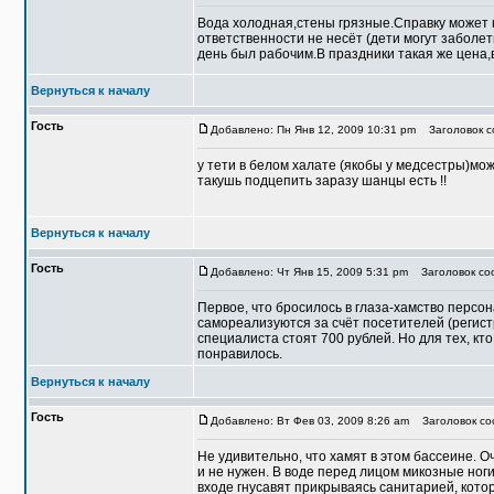
Вода холодная,стены грязные.Справку может 
ответственности не несёт (дети могут заболет
день был рабочим.В праздники такая же цена,
Вернуться к началу
Гость
Добавлено: Пн Янв 12, 2009 10:31 pm
Заголовок с
у тети в белом халате (якобы у медсестры)мож
такушь подцепить заразу шанцы есть !!
Вернуться к началу
Гость
Добавлено: Чт Янв 15, 2009 5:31 pm
Заголовок соо
Первое, что бросилось в глаза-хамство персон
самореализуются за счёт посетителей (регис
специалиста стоят 700 рублей. Но для тех, кт
понравилось.
Вернуться к началу
Гость
Добавлено: Вт Фев 03, 2009 8:26 am
Заголовок со
Не удивительно, что хамят в этом бассеине. О
и не нужен. В воде перед лицом микозные ног
входе гнусавят прикрываясь санитарией, кото