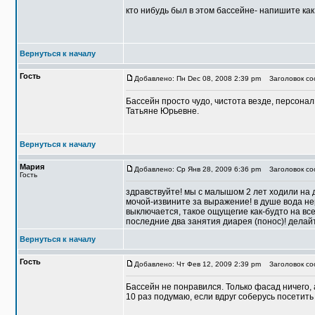
кто нибудь был в этом бассейне- напишите как
Вернуться к началу
Гость
Добавлено: Пн Dec 08, 2008 2:39 pm
Заголовок со
Бассейн просто чудо, чистота везде, персона
Татьяне Юрьевне.
Вернуться к началу
Мария
Добавлено: Ср Янв 28, 2009 6:36 pm
Заголовок соо
Гость
здравствуйте! мы с малышом 2 лет ходили на д
мочой-извините за выражение! в душе вода не
выключается, такое ощущегие как-будто на все
последние два занятия диарея (понос)! делайт
Вернуться к началу
Гость
Добавлено: Чт Фев 12, 2009 2:39 pm
Заголовок со
Бассейн не понравился. Только фасад ничего, 
10 раз подумаю, если вдруг соберусь посетить