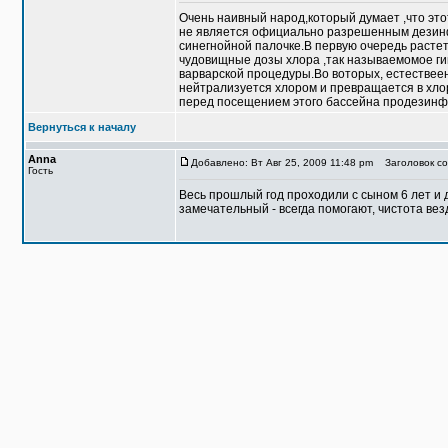
Очень наивный народ,который думает ,что это
не является официально разрешенным дезинфе
синегнойной палочке.В первую очередь растет
чудовищные дозы хлора ,так называемомое гип
варварской процедуры.Во воторых, естествеено
нейтрализуется хлором и превращается в хло
перед посещением этого бассейна продезинф
Вернуться к началу
Anna
Добавлено: Вт Авг 25, 2009 11:48 pm
Заголовок со
Гость
Becь прошлый год проходили с сыном 6 лет и 
замечательный - всегда помогают, чистота вез