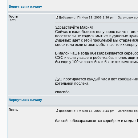
Вернуться к началу
Гость
Добавлено: Пт Фев 13, 2009 1:36 pm
Заголовок со
Гость
Здравствуйте Мария!
Сейчас я вам объясню популярно насчет того 
посетители не ходили мыться в душевых нужно 
душевых идет с этой проблемой мы стараемся 
смесители если ставить обычные то их сверну
В малой чаше вода обеззараживается серебро
СЭС и если у вашего ребенка был понос ищите 
бы еще у 100 человек были бы те же симптомы
Душ протирается каждый час а вот сообщение 
котельной послека.
спасибо
Вернуться к началу
Гость
Добавлено: Пт Фев 13, 2009 3:44 pm
Заголовок со
бассейн обезараживается серебром и медью 