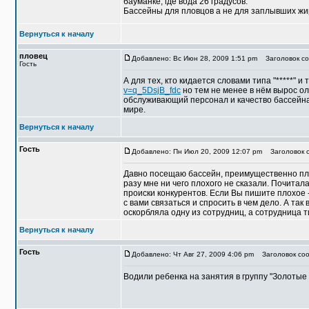
бауманке, где вода 26 градусов.
Бассейны для пловцов а не для заплывших жир
Вернуться к началу
пловец
Добавлено: Вс Июн 28, 2009 1:51 pm
Заголовок со
Гость
А для тех, кто кидается словами типа "*****" и т
v=q_5DsjB_fdc
но тем не менее в нём вырос о
обслуживающий персонал и качество бассейна,
мире.
Вернуться к началу
Гость
Добавлено: Пн Июл 20, 2009 12:07 pm
Заголовок с
Давно посещаю бассейн, преимущественно пла
разу мне ни чего плохого не сказали. Почита
происки конкурентов. Если Вы пишите плохое 
с вами связаться и спросить в чем дело. А так 
оскорбляла одну из сотрудниц, а сотрудница т
Вернуться к началу
Гость
Добавлено: Чт Авг 27, 2009 4:06 pm
Заголовок соо
Водили ребенка на занятия в группу "Золотые