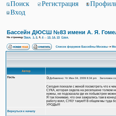
Поиск
Регистрация
Профил
Вход
Бассейн ДЮСШ №83 имени А. Я. Гоме
На страницу
Пред.
1
,
2
,
3
,
4
...
13
,
14
,
15
След.
Список форумов Бассейны Москвы
->
Мо
Автор
Гость
Добавлено: Чт Июн 04, 2009 8:34 pm
Заголовок со
Сегодня поехали с женой посмотреть что к че
СУКА, которая сидела на ресепшене толком не с
нужны, не подсказала где их побывстрее мож
Я так понимаю, что они зажрались там в кон
работу взял, СУКУ такую!!! В общем мы туда б
УРОДЫ!!!
Вернуться к началу