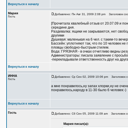
Вернуться к началу
Мария
Добавлено: Пн Авг 31, 2009 2:08 pm
Заголовок соо
Гость
[Прочитала хвалебный отзыв от 20.07.09 и по
середине дня.
Раздевалка: ящики не закрываются, нет свобо
другими
Душевая: маленькая на 6 чел. с таким-то вечер
Бассейн: уплотняют так, что по 10 человек не 
пловцы свободно-быстрым стилем.
Вода: ГРЯЗНАЯ - в очках отчетливо видны рез
Администраторы: писала заявление с просьбой
-перекладывали ответственность друг на друга
Вернуться к началу
ИННА
Добавлено: Ср Сен 02, 2009 10:06 pm
Заголовок с
Гость
а мне понравилось,ну запах хлорки,ну не оче
понравилось,народу в 11-30 было 6 человек:-)
Вернуться к началу
Гость
Добавлено: Сб Сен 05, 2009 11:09 am
Заголовок со
Мария писал(а):