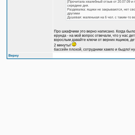
[Прочитала хвалебный отзыв от 20.07.09 и
середине дня.
Раздевалка: ящики не закрываются, нет св
другими
Душевая: маленькая на 6 чел. с таким-то в
Про шкафчики это верно написано. Когда был
ерунда - на мой вопрос отвечали, что у нас д
взрослым давайте ключи от верних ящиков, дет
2 минуты!
бассейн плохой, сотрудники хамло и быдло! ну
Верну