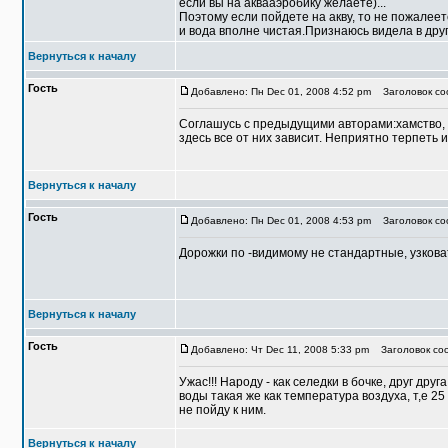
если вы на аквааэробику желаете)...
Поэтому если пойдете на акву, то не пожалеет
и вода вполне чистая.Признаюсь видела в друг
Вернуться к началу
Гость
Добавлено: Пн Dec 01, 2008 4:52 pm
Заголовок соо
Соглашусь с предыдущими авторами:хамство, 
здесь все от них зависит. Неприятно терпеть и
Вернуться к началу
Гость
Добавлено: Пн Dec 01, 2008 4:53 pm
Заголовок соо
Дорожки по -видимому не стандартные, узковат
Вернуться к началу
Гость
Добавлено: Чт Dec 11, 2008 5:33 pm
Заголовок соо
Ужас!!! Народу - как селедки в бочке, друг др
воды такая же как температура воздуха, т,е 25
не пойду к ним.
Вернуться к началу