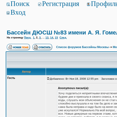
Поиск
Регистрация
Профил
Вход
Бассейн ДЮСШ №83 имени А. Я. Гоме
На страницу
Пред.
1
,
2
,
3
, ...
13
,
14
,
15
След.
Список форумов Бассейны Москвы
->
Мо
Автор
Гость
Добавлено: Вт Ноя 18, 2008 12:55 pm
Заголовок со
Anonymous писал(а):
Хочу поделиться неприятными впечатлениям
будние дни и приехала в своего сеанса, я 
воды, слушать мои объяснения он не стал 
спокойно выслушала и на том бы дело и зако
сама была неправа и надо было на меня сва
уже искупался! Нормально.На мой вопрос, п
все. Новые дежурные на первом этаже, кот