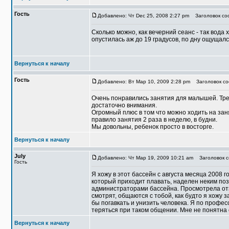
Гость
Добавлено: Чт Dec 25, 2008 2:27 pm
Заголовок соо
Сколько можно, как вечерний сеанс - так вода 
опустилась аж до 19 градусов, по дну ощущалс
Вернуться к началу
Гость
Добавлено: Вт Мар 10, 2009 2:28 pm
Заголовок со
Очень понравились занятия для малышей. Тре
достаточно внимания.
Огромный плюс в том что можно ходить на занят
правило занятия 2 раза в неделю, в будни.
Мы довольны, ребенок просто в восторге.
Вернуться к началу
July
Добавлено: Чт Мар 19, 2009 10:21 am
Заголовок с
Гость
Я хожу в этот бассейн с августа месяца 2008 
который приходит плавать, наделен неким поз
администраторами бассейна. Просмотрела отз
смотрят, общаются с тобой, как будто я хожу 
бы погавкать и унизить человека. Я по профес
теряться при таком общении. Мне не понятна 
Вернуться к началу