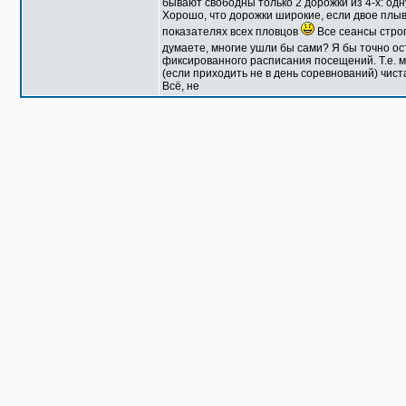
бывают свободны только 2 дорожки из 4-х: одн
Хорошо, что дорожки широкие, если двое плыв
показателях всех пловцов
Все сеансы строг
думаете, многие ушли бы сами? Я бы точно ос
фиксированного расписания посещений. Т.е. мо
(если приходить не в день соревнований) чист
Всё, не