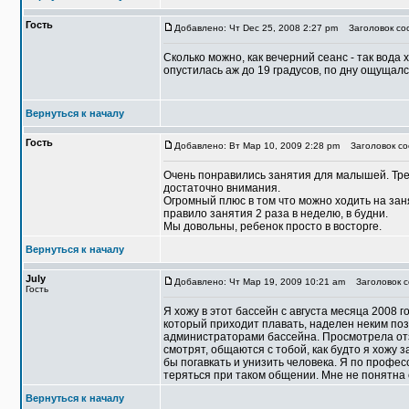
Гость
Добавлено: Чт Dec 25, 2008 2:27 pm
Заголовок соо
Сколько можно, как вечерний сеанс - так вода 
опустилась аж до 19 градусов, по дну ощущалс
Вернуться к началу
Гость
Добавлено: Вт Мар 10, 2009 2:28 pm
Заголовок со
Очень понравились занятия для малышей. Тре
достаточно внимания.
Огромный плюс в том что можно ходить на занят
правило занятия 2 раза в неделю, в будни.
Мы довольны, ребенок просто в восторге.
Вернуться к началу
July
Добавлено: Чт Мар 19, 2009 10:21 am
Заголовок с
Гость
Я хожу в этот бассейн с августа месяца 2008 
который приходит плавать, наделен неким поз
администраторами бассейна. Просмотрела отз
смотрят, общаются с тобой, как будто я хожу 
бы погавкать и унизить человека. Я по профес
теряться при таком общении. Мне не понятна 
Вернуться к началу