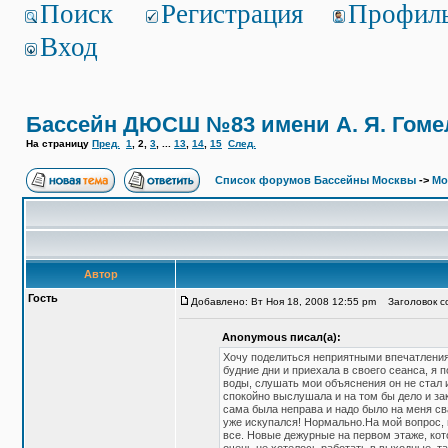
Поиск
Регистрация
Профил
Вход
Бассейн ДЮСШ №83 имени А. Я. Гоме
На страницу
Пред.
1
,
2
,
3
, ...
13
,
14
,
15
След.
Список форумов Бассейны Москвы
->
Мо
Автор
Гость
Добавлено: Вт Ноя 18, 2008 12:55 pm
Заголовок со
Anonymous писал(а):
Хочу поделиться неприятными впечатлениям
будние дни и приехала в своего сеанса, я 
воды, слушать мои объяснения он не стал 
спокойно выслушала и на том бы дело и зако
сама была неправа и надо было на меня сва
уже искупался! Нормально.На мой вопрос, п
все. Новые дежурные на первом этаже, кот