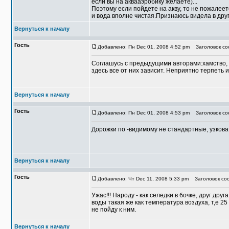
если вы на аквааэробику желаете)...
Поэтому если пойдете на акву, то не пожалеет
и вода вполне чистая.Признаюсь видела в друг
Вернуться к началу
Гость
Добавлено: Пн Dec 01, 2008 4:52 pm
Заголовок соо
Соглашусь с предыдущими авторами:хамство, 
здесь все от них зависит. Неприятно терпеть и
Вернуться к началу
Гость
Добавлено: Пн Dec 01, 2008 4:53 pm
Заголовок соо
Дорожки по -видимому не стандартные, узковат
Вернуться к началу
Гость
Добавлено: Чт Dec 11, 2008 5:33 pm
Заголовок соо
Ужас!!! Народу - как селедки в бочке, друг др
воды такая же как температура воздуха, т,е 25
не пойду к ним.
Вернуться к началу