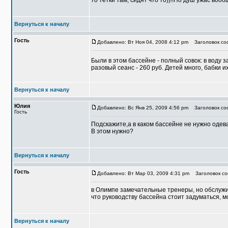
то тетки там, сидят что то))!!Но душ ужас вооб
Вернуться к началу
Гость
Добавлено: Вт Ноя 04, 2008 4:12 pm
Заголовок соо
Были в этом бассейне - полный совок: в воду за
разовый сеанс - 260 руб. Детей много, бабки их
Вернуться к началу
Юлия
Добавлено: Вс Янв 25, 2009 4:56 pm
Заголовок соо
Гость
Подскажите,а в каком бассейне не нужно одев
В этом нужно?
Вернуться к началу
Гость
Добавлено: Вт Мар 03, 2009 4:31 pm
Заголовок со
в Олимпе замечательные тренеры, но обслужи
что руководству бассейна стоит задуматься, м
Вернуться к началу