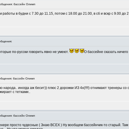
общения: бассейн Олимп
работы в будни с 7.30 до 11.15, потом с 18.00 до 21.00, в сб и вскр с 9.00 до 
общения:
торые по-русски говорить явно не умеют.
О бассейне сказать ничего н
бщения: бассейн Олимп
о народа.. иногда аж бесит)) плюс 2 дорожки ИЗ 4х(!!!!) отнимают тренеры со
жирает с тетками..
бщения: бассейн Олимп
ренере просто чудесные ( Знаю ВСЕХ ) Ну вообщем бассейнчик-то старый. Там с