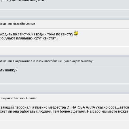
ще....Ну что можно ожидать...
бщения: бассейн Олимп
ходить по свистку, из воды - тоже по свистку
 обучают плаванию, орут, свистят...
бщения: Подскажите,а в каком бассейне не нужно одевать шапку
ать шапку?
общения: бассейн Олимп
вающий персонал, а именно медсестра ИГНАТОВА АЛЛА ужасно обращается с д
ожет ли она работать с людьми, тем более с детьми. На рабочем месте может 