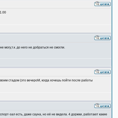
21.00
е могу,т.к. до него не добраться не смогли.
 своим стадом (это вечероМ, когда хочешь пойти после работы
порт-зал есть, даже сауна, но её не видела. 4 доржки, работают какие