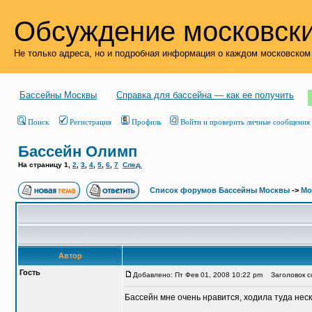
Обсуждение московски
Не только адреса, но и подробная информация о каждом московском
Бассейны Москвы
Справка для бассейна — как ее получить
Поиск
Регистрация
Профиль
Войти и проверить личные сообщения
Бассейн Олимп
На страницу
1
,
2
,
3
,
4
,
5
,
6
,
7
След.
Список форумов Бассейны Москвы
->
Мо
Автор
Гость
Добавлено: Пт Фев 01, 2008 10:22 pm
Заголовок с
Бассейн мне очень нравится, ходила туда неск