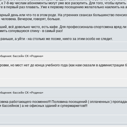
дь, к 7-8-му числам абонементы могут уже все раскупить. Для того, чтобы купи
дете в первый раз плавать. Уже к первому посещению желательно наклеить н
арный день или что-то в этом роде. На утренних сеансах большинство пенсионе
 человека. Вечером, говорят, больше.
оший, всё довольно чисто, есть кафе. Для профессионала-спортсмена вряд ли
ить согнувшуюся спину - в самый раз!
раньше, а уйти - на столько же позже, никто за этим особо не следит.
бщения: бассейн СК «Родина»
овки, но мест нет до конца учебного года (как нам сказали в администрации б
бщения: бассейн СК «Родина»
ека работающего посменно!!! Половина посещений ( оплаченных ) пропадает
 бассейнов ) а не офисных зданий и супермаркетов!!!