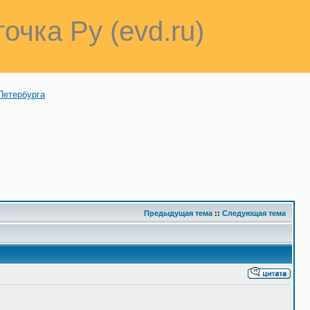
точка Ру (evd.ru)
Петербурга
Предыдущая тема
::
Следующая тема