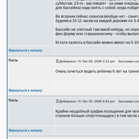
субботам. 23-го - как говорят - за ними очере
для бассейна) надо взять с собой, когда пой
Во вторник сейчас сеансов вообще нет - санит
будням в 10-11 часов на каждой дорожке по 3-4
Бассейн не элитный там какой-нибудь, но хор
физ.форму или старшекласнику - чтобы выпрям
Кстати залезть в бассейн можно минут на 5-10 
Вернуться к началу
Гость
Добавлено: Чт Окт 09, 2008 3:12 pm
Заголовок соо
Очень хочеться водить ребенка 6 лет на тренир
Вернуться к началу
Гость
Добавлено: Чт Окт 30, 2008 6:43 pm
Заголовок соо
Крайне неудобный график посещения для челов
строили больше спортплощадок ( в том числе и
Вернуться к началу