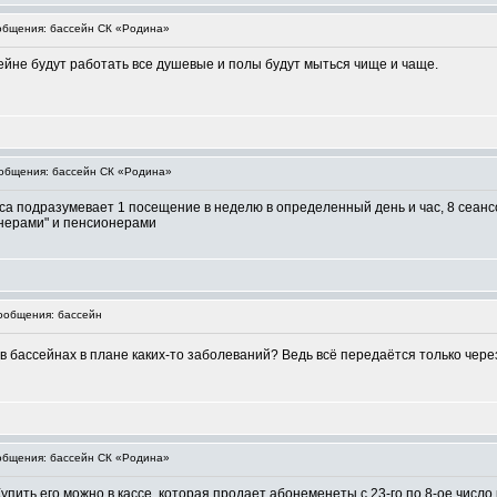
бщения: бассейн СК «Родина»
сейне будут работать все душевые и полы будут мыться чище и чаще.
общения: бассейн СК «Родина»
а подразумевает 1 посещение в неделю в определенный день и час, 8 сеансов
онерами" и пенсионерами
общения: бассейн
в бассейнах в плане каких-то заболеваний? Ведь всё передаётся только чере
бщения: бассейн СК «Родина»
ть его можно в кассе, которая продает абонеменеты с 23-го по 8-ое число каж