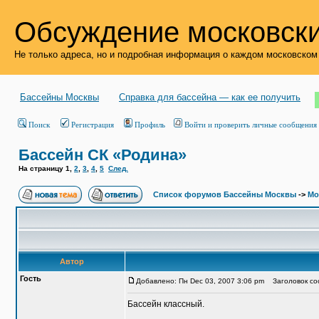
Обсуждение московски
Не только адреса, но и подробная информация о каждом московском
Бассейны Москвы
Справка для бассейна — как ее получить
Поиск
Регистрация
Профиль
Войти и проверить личные сообщения
Бассейн СК «Родина»
На страницу
1
,
2
,
3
,
4
,
5
След.
Список форумов Бассейны Москвы
->
Мо
Автор
Гость
Добавлено: Пн Dec 03, 2007 3:06 pm
Заголовок со
Бассейн классный.