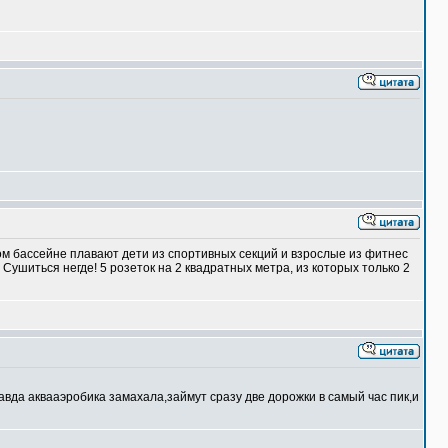
ном бассейне плавают дети из спортивных секций и взрослые из фитнес
 Сушиться негде! 5 розеток на 2 квадратных метра, из которых только 2
вда аквааэробика замахала,займут сразу две дорожки в самый час пик,и