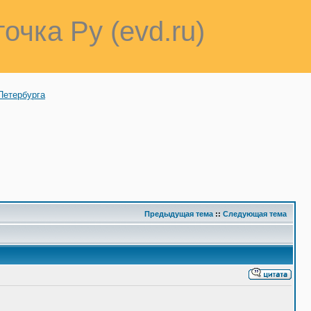
точка Ру (evd.ru)
Петербурга
Предыдущая тема
::
Следующая тема