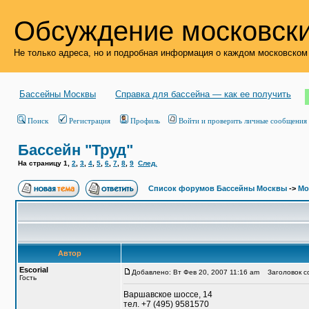
Обсуждение московски
Не только адреса, но и подробная информация о каждом московском
Бассейны Москвы
Справка для бассейна — как ее получить
Поиск
Регистрация
Профиль
Войти и проверить личные сообщения
Бассейн "Труд"
На страницу
1
,
2
,
3
,
4
,
5
,
6
,
7
,
8
,
9
След.
Список форумов Бассейны Москвы
->
Мо
Автор
Escorial
Добавлено: Вт Фев 20, 2007 11:16 am
Заголовок со
Гость
Варшавское шоссе, 14
тел. +7 (495) 9581570