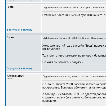
Гость
Добавлено: Пт Июн 06, 2008 12:23 pm
Заголовок с
Отличный бассейн. Сменил лужники на него, пр
Вернуться к началу
Гость
Добавлено: Ср Авг 20, 2008 11:14 am
Заголовок со
Хожу уже третий год в бассейн "Труд", народу
как в туалете.
Толстые тетки с пакетами на голове и безумны
Но хотя бы это есть - радуюсь.
Вернуться к началу
Александр24
Добавлено: Пт Авг 22, 2008 11:25 am
Заголовок со
Гость
С 1 по 31 августа 2008 бассейн закрыт на рем
воскресенье. Есть еще абонементы на полгода
А вообще - из плюсов: 50 м., не сдается дор
справку от врача (все равно их большинство п
заросшие.