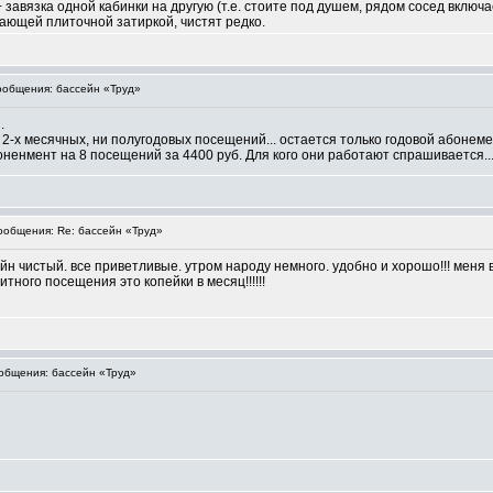
завязка одной кабинки на другую (т.е. стоите под душем, рядом сосед включае
зающей плиточной затиркой, чистят редко.
общения: бассейн «Труд»
.
и 2-х месячных, ни полугодовых посещений... остается только годовой абонем
ненмент на 8 посещений за 4400 руб. Для кого они работают спрашивается..
общения: Re: бассейн «Труд»
ейн чистый. все приветливые. утром народу немного. удобно и хорошо!!! меня 
тного посещения это копейки в месяц!!!!!!
бщения: бассейн «Труд»