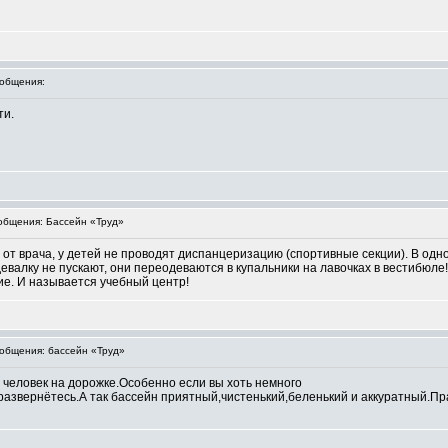
общения:
ти.
бщения: Бассейн «Труд»
у от врача, у детей не проводят диспанцеризацию (спортивные секции). В од
евалку не пускают, они переодеваются в купальники на лавочках в вестибюле!
ие. И называется учебный центр!
общения: бассейн «Труд»
 человек на дорожке.Особенно если вы хоть немного
развернётесь.А так бассейн приятный,чистенький,беленький и аккуратный.Пра