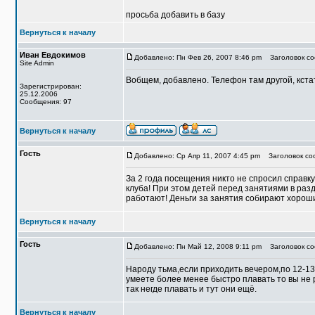
просьба добавить в базу
Вернуться к началу
Иван Евдокимов
Добавлено: Пн Фев 26, 2007 8:46 pm
Заголовок со
Site Admin
Вобщем, добавлено. Телефон там другой, кста
Зарегистрирован:
25.12.2006
Сообщения: 97
Вернуться к началу
Гость
Добавлено: Ср Апр 11, 2007 4:45 pm
Заголовок соо
За 2 года посещения никто не спросил справк
клуба! При этом детей перед занятиями в разд
работают! Деньги за занятия собирают хорош
Вернуться к началу
Гость
Добавлено: Пн Май 12, 2008 9:11 pm
Заголовок со
Народу тьма,если приходить вечером,по 12-13
умеете более менее быстро плавать то вы не 
так негде плавать и тут они ещё.
Вернуться к началу