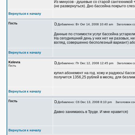
Из минусов - душевые со старой сантехникой + 
(не развернуться). Дно бассейна покрыто сле
Вернуться к началу
Гость
Добавлено: Вт Окт 14, 2008 10:40 am
Заголовок со
Данные по стоимости услуг бассейна устарели
На сегодняшний день у них нет ни разовых, н
взгляд, совершенно бесполезный вариант) або
Вернуться к началу
Kelevra
Добавлено: Пт Dec 12, 2008 12:45 pm
Заголовок со
Гость
купил абонемент на год. хожу и радуюсь! басс
получится 1356,25 рублей в месяц. для безлими
Вернуться к началу
Гость
Добавлено: Сб Dec 13, 2008 8:10 pm
Заголовок соо
Давно занимаюсь в Труде. И мне нравится)
Вернуться к началу