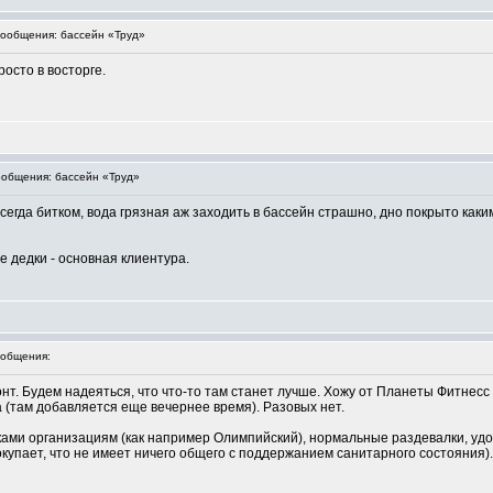
ообщения: бассейн «Труд»
осто в восторге.
общения: бассейн «Труд»
 всегда битком, вода грязная аж заходить в бассейн страшно, дно покрыто ка
е дедки - основная клиентура.
общения:
онт. Будем надеяться, что что-то там станет лучше. Хожу от Планеты Фитнесс
 (там добавляется еще вечернее время). Разовых нет.
ожками организациям (как например Олимпийский), нормальные раздевалки, у
окупает, что не имеет ничего общего с поддержанием санитарного состояния)