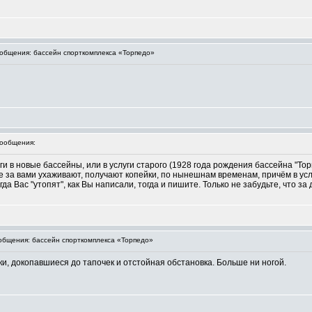
бщения: бассейн спорткомплекса «Торпедо»
ообщения:
и в новые бассейны, или в услуги старого (1928 года рождения бассейна "То
е за вами ухаживают, получают копейки, по нынешнам временам, причём в усл
когда Вас "утопят", как Вы написали, тогда и пишите. Только не забудьте, что 
бщения: бассейн спорткомплекса «Торпедо»
ки, докопавшиеся до тапочек и отстойная обстановка. Больше ни ногой.