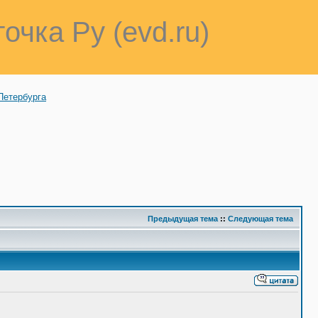
точка Ру (evd.ru)
Петербурга
Предыдущая тема
::
Следующая тема