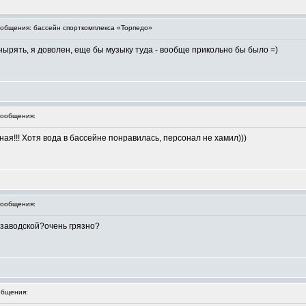
общения: бассейн спорткомплекса «Торпедо»
ырять, я доволен, еще бы музыку туда - вообще прикольно бы было =)
ообщения:
ая!!! Хотя вода в бассейне понравилась, персонал не хамил)))
ообщения:
озаводской?очень грязно?
бщения: