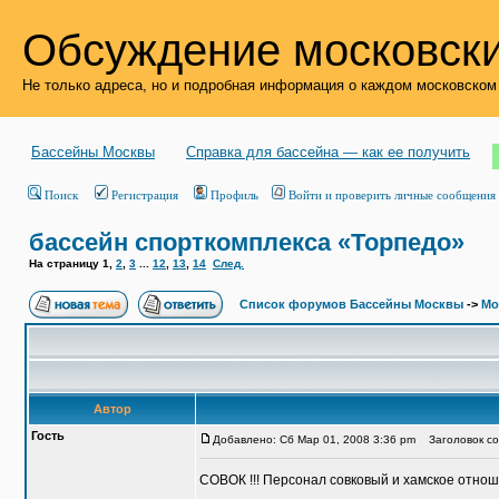
Обсуждение московски
Не только адреса, но и подробная информация о каждом московском
Бассейны Москвы
Справка для бассейна — как ее получить
Поиск
Регистрация
Профиль
Войти и проверить личные сообщения
бассейн спорткомплекса «Торпедо»
На страницу
1
,
2
,
3
...
12
,
13
,
14
След.
Список форумов Бассейны Москвы
->
Мо
Автор
Гость
Добавлено: Сб Мар 01, 2008 3:36 pm
Заголовок со
СОВОК !!! Персонал совковый и хамское отно