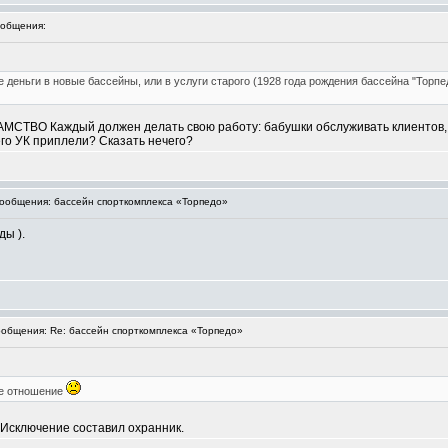
общения:
 деньги в новые бассейны, или в услуги старого (1928 года рождения бассейна "Торп
ХАМСТВО Каждый должен делать свою работу: бабушки обслуживать клиентов, 
его УК приплели? Сказать нечего?
общения: бассейн спорткомплекса «Торпедо»
ды ).
общения: Re: бассейн спорткомплекса «Торпедо»
ое отношение
Исключение составил охранник.