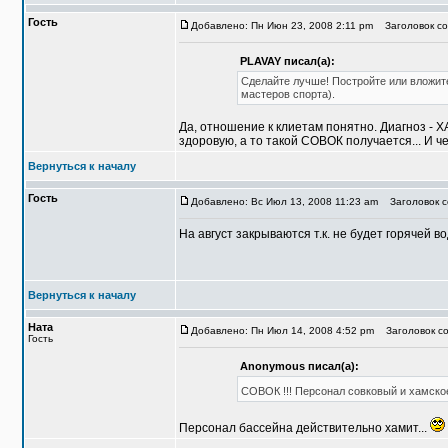
Гость
Добавлено: Пн Июн 23, 2008 2:11 pm
Заголовок со
PLAVAY писал(а):
Сделайте лучше! Постройте или вложите
мастеров спорта).
Да, отношение к клиетам понятно. Диагноз - 
здоровую, а то такой СОВОК получается... И ч
Вернуться к началу
Гость
Добавлено: Вс Июл 13, 2008 11:23 am
Заголовок со
На август закрываются т.к. не будет горячей во
Вернуться к началу
Ната
Добавлено: Пн Июл 14, 2008 4:52 pm
Заголовок со
Гость
Anonymous писал(а):
СОВОК !!! Персонал совковый и хамск
Персонал бассейна действительно хамит...