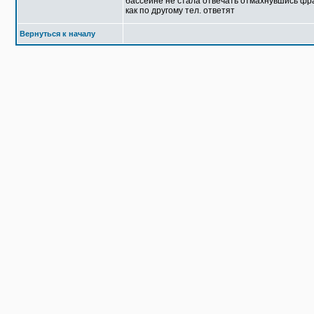
бассейне не стала отвечать отмахнувшись фраз
как по другому тел. ответят
Вернуться к началу