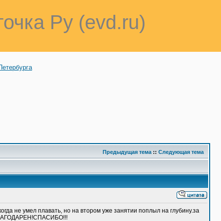
точка Ру (evd.ru)
Петербурга
Предыдущая тема
::
Следующая тема
гда не умел плавать, но на втором уже занятии поплыл на глубину.за
БЛАГОДАРЕН!СПАСИБО!!!