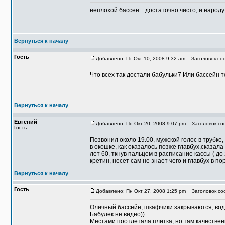
неплохой бассен... достаточно чисто, и народу
Вернуться к началу
Гость
Добавлено: Пт Окт 10, 2008 9:32 am
Заголовок соо
Что всех так достали бабульки7 Или бассейн т
Вернуться к началу
Евгений
Добавлено: Пн Окт 20, 2008 9:07 pm
Заголовок со
Гость
Позвонил около 19.00, мужской голос в трубке,
в окошке, как оказалось позже главбух,сказала
лет 60, ткнув пальцем в расписание кассы ( д
кретин, несет сам не знает чего и главбух в пор
Вернуться к началу
Гость
Добавлено: Пн Окт 27, 2008 1:25 pm
Заголовок соо
Оличный бассейн, шкафчики закрываются, вода 
Бабулек не видно))
Местами поотлетала плитка, но там качестве