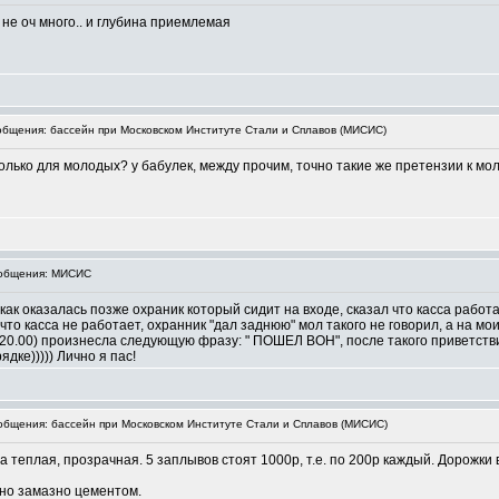
 не оч много.. и глубина приемлемая
бщения: бассейн при Московском Институте Стали и Сплавов (МИСИС)
олько для молодых? у бабулек, между прочим, точно такие же претензии к мо
общения: МИСИС
 как оказалась позже охраник который сидит на входе, сказал что касса работа
 что касса не работает, охранник "дал заднюю" мол такого не говорил, а на м
о 20.00) произнесла следующую фразу: " ПОШЕЛ ВОН", после такого приветств
ядке))))) Лично я пас!
бщения: бассейн при Московском Институте Стали и Сплавов (МИСИС)
теплая, прозрачная. 5 заплывов стоят 1000р, т.е. по 200р каждый. Дорожки 
нно замазно цементом.