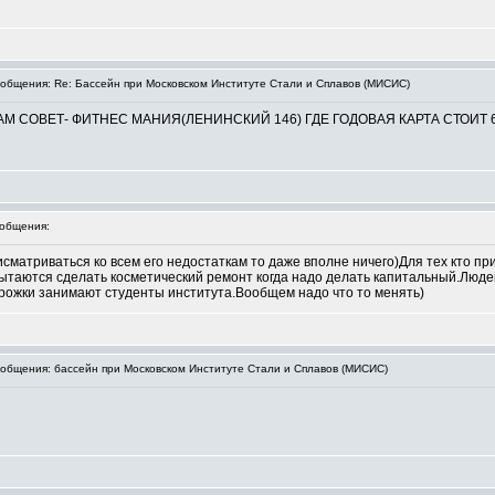
бщения: Re: Бассейн при Московском Институте Стали и Сплавов (МИСИС)
М СОВЕТ- ФИТНЕС МАНИЯ(ЛЕНИНСКИЙ 146) ГДЕ ГОДОВАЯ КАРТА СТОИТ 6
общения:
матриваться ко всем его недостаткам то даже вполне ничего)Для тех кто при
ытаются сделать косметический ремонт когда надо делать капитальный.Людей
орожки занимают студенты института.Вообщем надо что то менять)
бщения: бассейн при Московском Институте Стали и Сплавов (МИСИС)