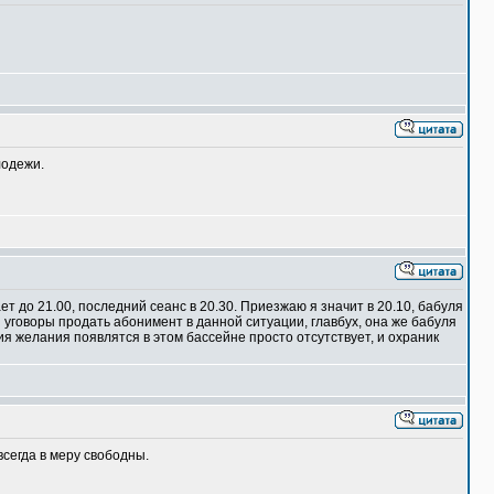
лодежи.
ет до 21.00, последний сеанс в 20.30. Приезжаю я значит в 20.10, бабуля
ои уговоры продать абонимент в данной ситуации, главбух, она же бабуля
ия желания появлятся в этом бассейне просто отсутствует, и охраник
всегда в меру свободны.