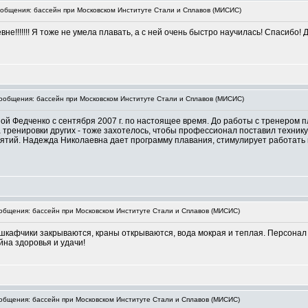
бщения: бассейн при Московском Институте Стали и Сплавов (МИСИС)
е!!!!!!! Я тоже не умела плавать, а с ней очень быстро научилась! Спасибо!
общения: бассейн при Московском Институте Стали и Сплавов (МИСИС)
 Федченко с сентября 2007 г. по настоящее время. До работы с тренером пла
 тренировки других - тоже захотелось, чтобы профессионал поставил технику 
ятий. Надежда Николаевна дает программу плавания, стимулирует работать 
бщения: бассейн при Московском Институте Стали и Сплавов (МИСИС)
 шкафчики закрываются, краны открываются, вода мокрая и теплая. Персонал
йна здоровья и удачи!
бщения: бассейн при Московском Институте Стали и Сплавов (МИСИС)