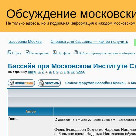
Обсуждение московски
Не только адреса, но и подробная информация о каждом московском
Бассейны Москвы
Справка для бассейна — как ее получить
Поиск
Регистрация
Профиль
Войти и проверить личные сообщения
Бассейн при Московском Институте С
На страницу
Пред.
1
,
2
,
3
,
4
,
5
,
6
,
7
,
8
,
9
,
10
След.
Список форумов Бассейны Москвы
->
Мо
Автор
Гость
Добавлено: Пт Июн 27, 2008 12:56 pm
Заголовок со
Очень благодарен Федченко Надежде Николаевн
небольшое время Надежда Николаевна обучи