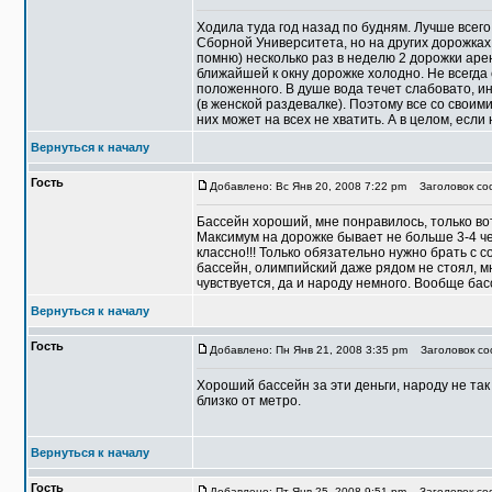
Ходила туда год назад по будням. Лучше всег
Сборной Университета, но на других дорожках 
помню) несколько раз в неделю 2 дорожки арен
ближайшей к окну дорожке холодно. Не всегда
положенного. В душе вода течет слабовато, ин
(в женской раздевалке). Поэтому все со свои
них может на всех не хватить. А в целом, если
Вернуться к началу
Гость
Добавлено: Вс Янв 20, 2008 7:22 pm
Заголовок соо
Бассейн хороший, мне понравилось, только вот к
Максимум на дорожке бывает не больше 3-4 че
классно!!! Только обязательно нужно брать с с
бассейн, олимпийский даже рядом не стоял, мн
чувствуется, да и народу немного. Вообще бас
Вернуться к началу
Гость
Добавлено: Пн Янв 21, 2008 3:35 pm
Заголовок со
Хороший бассейн за эти деньги, народу не так
близко от метро.
Вернуться к началу
Гость
Добавлено: Пт Янв 25, 2008 9:51 pm
Заголовок соо