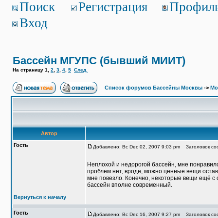
Поиск
Регистрация
Профил
Вход
Бассейн МГУПС (бывший МИИТ)
На страницу
1
,
2
,
3
,
4
,
5
След.
Список форумов Бассейны Москвы
->
Мо
Автор
Гость
Добавлено: Вс Dec 02, 2007 9:03 pm
Заголовок соо
Неплохой и недорогой бассейн, мне понравилс
проблем нет, вроде, можно ценные вещи остав
мне повезло. Конечно, некоторые вещи ещё с с
бассейн вполне современный.
Вернуться к началу
Гость
Добавлено: Вс Dec 16, 2007 9:27 pm
Заголовок соо