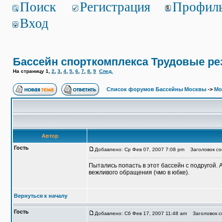
Поиск
Регистрация
Профил
Вход
Бассейн спорткомплекса Трудовые р
На страницу
1
,
2
,
3
,
4
,
5
,
6
,
7
,
8
,
9
След.
Список форумов Бассейны Москвы
->
Мо
Автор
Гость
Добавлено: Ср Фев 07, 2007 7:08 pm
Заголовок соо
Пытались попасть в этот бассейн с подругой.
вежливого обращения (чмо в юбке).
Вернуться к началу
Гость
Добавлено: Сб Фев 17, 2007 11:48 am
Заголовок со