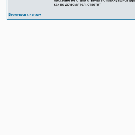
бассейне не стала отвечать отмахнувшись фраз
как по другому тел. ответят
Вернуться к началу