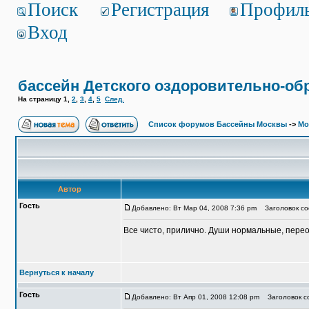
Поиск
Регистрация
Профил
Вход
бассейн Детского оздоровительно-об
На страницу
1
,
2
,
3
,
4
,
5
След.
Список форумов Бассейны Москвы
->
Мо
Автор
Гость
Добавлено: Вт Мар 04, 2008 7:36 pm
Заголовок соо
Все чисто, прилично. Души нормальные, перео
Вернуться к началу
Гость
Добавлено: Вт Апр 01, 2008 12:08 pm
Заголовок со