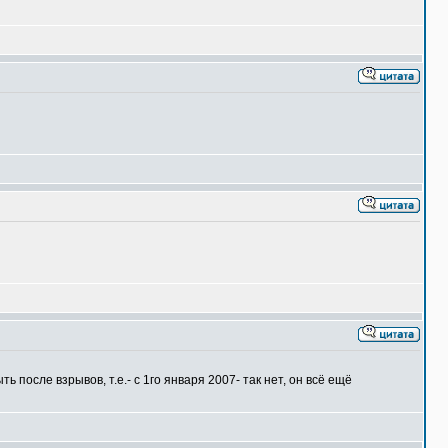
осле взрывов, т.е.- с 1го января 2007- так нет, он всё ещё