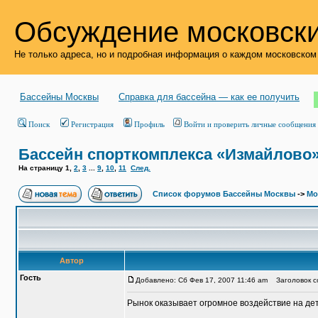
Обсуждение московски
Не только адреса, но и подробная информация о каждом московском
Бассейны Москвы
Справка для бассейна — как ее получить
Поиск
Регистрация
Профиль
Войти и проверить личные сообщения
Бассейн спорткомплекса «Измайлово
На страницу
1
,
2
,
3
...
9
,
10
,
11
След.
Список форумов Бассейны Москвы
->
Мо
Автор
Гость
Добавлено: Сб Фев 17, 2007 11:46 am
Заголовок со
Рынок оказывает огромное воздействие на де