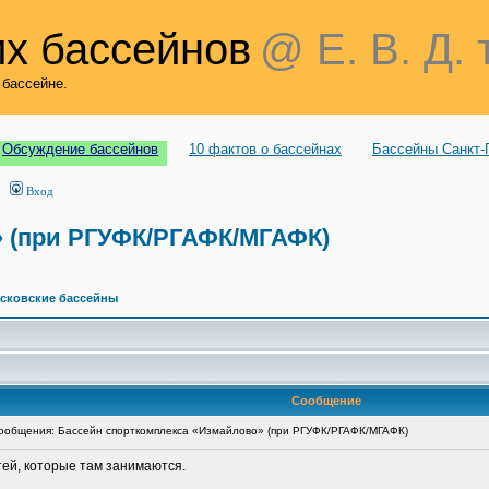
х бассейнов
@ Е. В. Д. 
 бассейне.
Обсуждение бассейнов
10 фактов о бассейнах
Бассейны Санкт-
Вход
» (при РГУФК/РГАФК/МГАФК)
сковские бассейны
Сообщение
общения: Бассейн спорткомплекса «Измайлово» (при РГУФК/РГАФК/МГАФК)
тей, которые там занимаются.