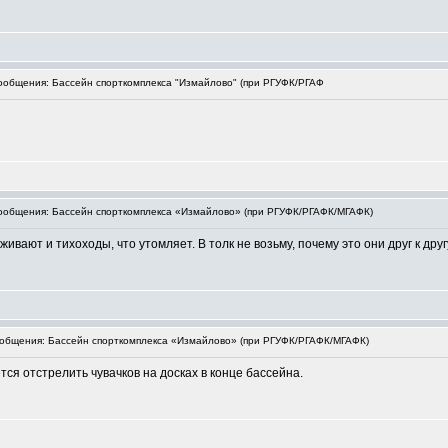
общения: Бассейн спорткомплекса "Измайлово" (при РГУФК/РГАФ
общения: Бассейн спорткомплекса «Измайлово» (при РГУФК/РГАФК/МГАФК)
вают и тихоходы, что утомляет. В толк не возьму, почему это они друг к друг
бщения: Бассейн спорткомплекса «Измайлово» (при РГУФК/РГАФК/МГАФК)
ся отстрелить чувачков на досках в конце бассейна.