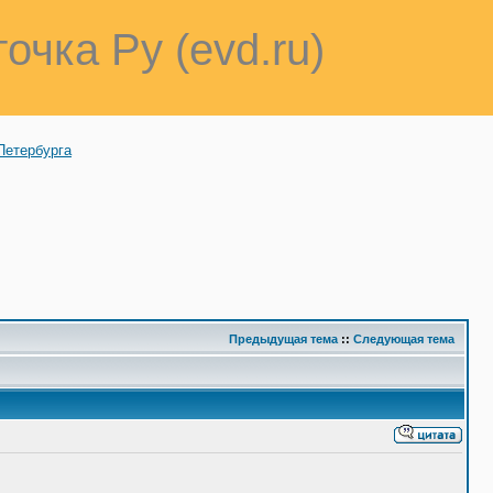
точка Ру (evd.ru)
Петербурга
Предыдущая тема
::
Следующая тема