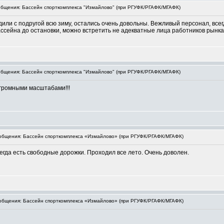
бщения: Бассейн спорткомплекса "Измайлово" (при РГУФК/РГАФК/МГАФК)
или с подругой всю зиму, остались очень довольны. Вежливый персонал, всег
ссейна до остановки, можно встретить не адекватные лица работников рынка)
бщения: Бассейн спорткомплекса "Измайлово" (при РГУФК/РГАФК/МГАФК)
огромными масштабами!!!
бщения: Бассейн спорткомплекса «Измайлово» (при РГУФК/РГАФК/МГАФК)
гда есть свободные дорожки. Проходил все лето. Очень доволен.
бщения: Бассейн спорткомплекса «Измайлово» (при РГУФК/РГАФК/МГАФК)