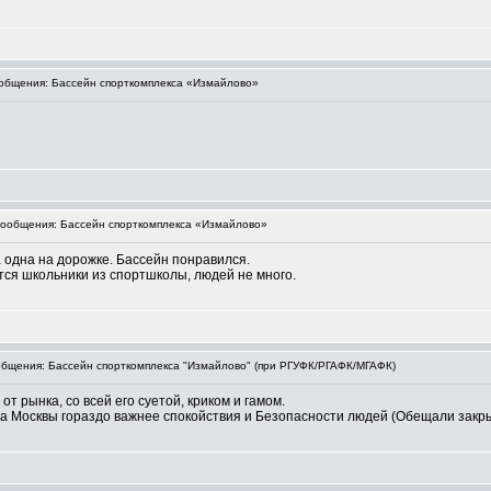
бщения: Бассейн спорткомплекса «Измайлово»
ообщения: Бассейн спорткомплекса «Измайлово»
ла одна на дорожке. Бассейн понравился.
ются школьники из спортшколы, людей не много.
бщения: Бассейн спорткомплекса "Измайлово" (при РГУФК/РГАФК/МГАФК)
от рынка, со всей его суетой, криком и гамом.
Москвы гораздо важнее спокойствия и Безопасности людей (Обещали закрыть п