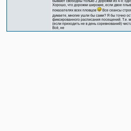
бывают свободны только 2 дорожки из 4-х: одн
Хорошо, что дорожки широкие, если двое плыв
показателях всех пловцов
Все сеансы строг
думаете, многие ушли бы сами? Я бы точно ос
фиксированного расписания посещений. Т.е. мо
(если приходить не в день соревнований) чист
Всё, не