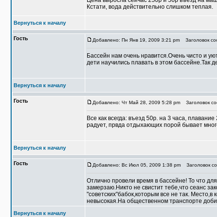
Цена выросла сейчас 250р и 50р въезд на ма
Кстати, вода действительно слишком теплая.
Вернуться к началу
Гость
Добавлено: Пн Янв 19, 2009 3:21 pm
Заголовок со
Бассейн нам очень нравится.Очень чисто и у
дети научились плавать в этом бассейне.Так д
Вернуться к началу
Гость
Добавлено: Чт Май 28, 2009 5:28 pm
Заголовок со
Все как всегда: въезд 50р. на 3 часа, плавание
радует, првда отдыхающих порой бывает много
Вернуться к началу
Гость
Добавлено: Вс Июл 05, 2009 1:38 pm
Заголовок со
Отлично провели время в бассейне! То что для
замерзаю.Никто не свистит тебе,что сеанс зак
"советских"бабок,которым все не так. Место,
невысокая.На общественном транспорте добира
Вернуться к началу