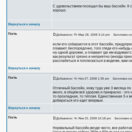
С удовольствием посещал бы ваш бассейн. К 
хорошо.
Вернуться к началу
Гость
Добавлено: Пт Мар 28, 2008 3:14 pm
Заголовок со
если кто собирается в этот бассейн, предупре
плавают беспорядочно, того гляди кто-нибудь 
на одной дорожке, а плавают где им вздумаетс
как результат грязно и неприятно (иногда при
расслабиться и поплескаться в водичке, вам с
Вернуться к началу
Гость
Добавлено: Чт Ноя 27, 2008 1:36 am
Заголовок со
Отличный бассейн, хожу туда уже 3 месяца по 
много, в общём всё здорово и прекрасно - это
то прохладная, то тёплая. Единственная 3-х 
добираться кто едит впервые.
Вернуться к началу
Гость
Добавлено: Чт Янв 15, 2009 10:18 pm
Заголовок с
Нормальный бассейн,везде чисто, все работае