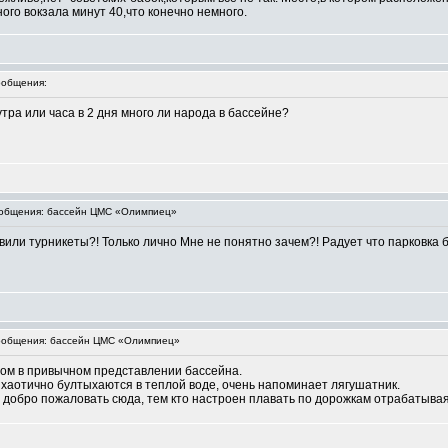
го вокзала минут 40,что конечно немного.
общения:
утра или часа в 2 дня много ли народа в бассейне?
общения: бассейн ЦМС «Олимпиец»
тавили турникеты?! Только лично Мне не понятно зачем?! Радует что парковка б
общения: бассейн ЦМС «Олимпиец»
ном в привычном представлении бассейна.
е хаотично бултыхаются в теплой воде, очень напоминает лягушатник.
ке добро пожаловать сюда, тем кто настроен плавать по дорожкам отрабатыва