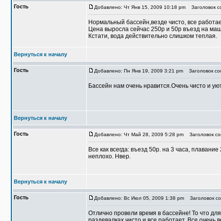
Гость
Добавлено: Чт Янв 15, 2009 10:18 pm
Заголовок с
Нормальный бассейн,везде чисто, все работае
Цена выросла сейчас 250р и 50р въезд на ма
Кстати, вода действительно слишком теплая.
Вернуться к началу
Гость
Добавлено: Пн Янв 19, 2009 3:21 pm
Заголовок со
Бассейн нам очень нравится.Очень чисто и ую
Вернуться к началу
Гость
Добавлено: Чт Май 28, 2009 5:28 pm
Заголовок со
Все как всегда: въезд 50р. на 3 часа, плавани
неплохо. Нвер.
Вернуться к началу
Гость
Добавлено: Вс Июл 05, 2009 1:38 pm
Заголовок со
Отлично провели время в бассейне! То что для
раздевалках чисто и все работает. Все очень 