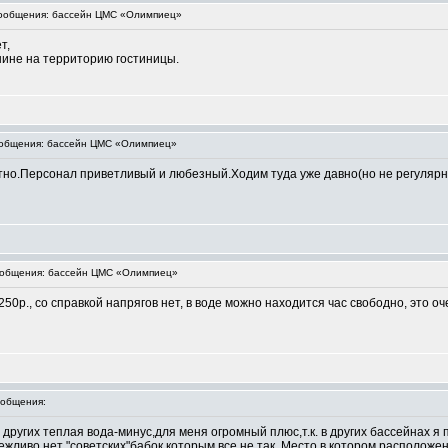
ообщения: бассейн ЦМС «Олимпиец»
т,
шине на территорию гостиницы.
общения: бассейн ЦМС «Олимпиец»
тно.Персонал приветливый и любезный.Ходим туда уже давно(но не регулярн
общения: бассейн ЦМС «Олимпиец»
е 250р., со справкой напрягов нет, в воде можно находится час свободно, это
общения:
 других теплая вода-минус,для меня огромный плюс,т.к. в других бассейнах я
вежливо,нет "советских"бабок,которым все не так. Место,в котором располож