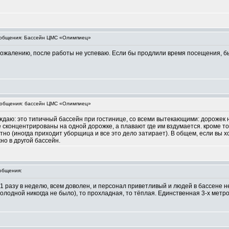
общения: Бассейн ЦМС «Олимпиец»
сожалению, после работы не успеваю. Если бы продлили время посещения, б
общения: бассейн ЦМС «Олимпиец»
ждаю: это типичный бассейн при гостинице, со всеми вытекающими: дорожек не
 сконцентрированы на одной дорожке, а плавают где им вздумается. кроме тог
тно (иногда приходит уборщица и все это дело затирает). В общем, если вы х
но в другой бассейн.
общения:
1 разу в неделю, всем доволен, и персонал приветливый и людей в бассене не 
олодной никогда не было), то прохладная, то тёплая. Единственная 3-х метр