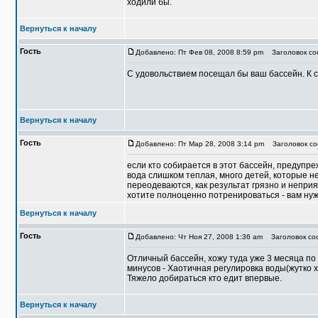
ходили бы.
Вернуться к началу
Гость
Добавлено: Пт Фев 08, 2008 8:59 pm
Заголовок со
С удовольствием посещал бы ваш бассейн. К 
Вернуться к началу
Гость
Добавлено: Пт Мар 28, 2008 3:14 pm
Заголовок со
если кто собирается в этот бассейн, предупре
вода слишком теплая, много детей, которые не
переодеваются, как результат грязно и неприя
хотите полноценно потренироваться - вам нуж
Вернуться к началу
Гость
Добавлено: Чт Ноя 27, 2008 1:36 am
Заголовок со
Отличный бассейн, хожу туда уже 3 месяца по 
минусов - Хаотичная регулировка воды(жутко х
Тяжело добираться кто едит впервые.
Вернуться к началу