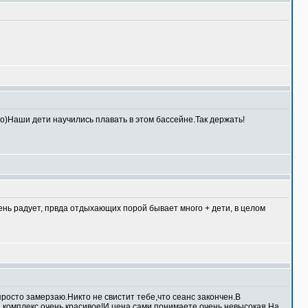
о)Наши дети научились плавать в этом бассейне.Так держать!
 очень радует, првда отдыхающих порой бывает много + дети, в целом
 просто замерзаю.Никто не свистит тебе,что сеанс закончен.В
ен комплекс очень красивое!И цена,сами понимаете,очень невысокая.На