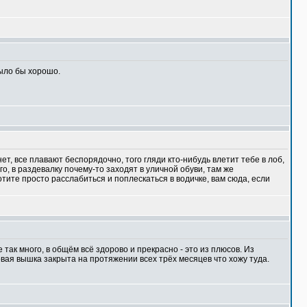
ыло бы хорошо.
т, все плавают беспорядочно, того гляди кто-нибудь влетит тебе в лоб,
о, в раздевалку почему-то заходят в уличной обуви, там же
отите просто расслабиться и поплескаться в водичке, вам сюда, если
так много, в общём всё здорово и прекрасно - это из плюсов. Из
овая вышка закрыта на протяжении всех трёх месяцев что хожу туда.