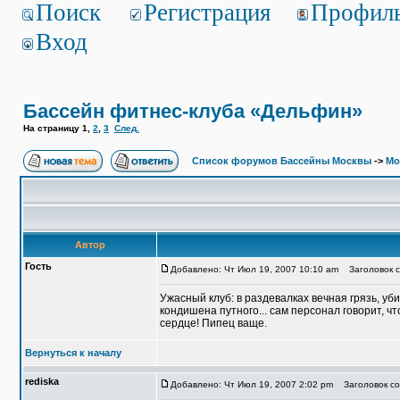
Поиск
Регистрация
Профил
Вход
Бассейн фитнес-клуба «Дельфин»
На страницу
1
,
2
,
3
След.
Список форумов Бассейны Москвы
->
Мо
Автор
Гость
Добавлено: Чт Июл 19, 2007 10:10 am
Заголовок с
Ужасный клуб: в раздевалках вечная грязь, уб
кондишена путного... сам персонал говорит, ч
сердце! Пипец ваще.
Вернуться к началу
rediska
Добавлено: Чт Июл 19, 2007 2:02 pm
Заголовок со