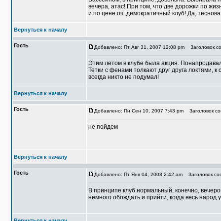
вечера, атас! При том, что две дорожки по жи
и по цене оч. демократичный клуб! Да, теснов
Вернуться к началу
Гость
Добавлено: Пт Авг 31, 2007 12:08 pm
Заголовок со
Этим летом в клубе была акция. Понапродавали
Тетки с фенами толкают друг друга локтями, к 
всегда никто не подумал!
Вернуться к началу
Гость
Добавлено: Пн Сен 10, 2007 7:43 pm
Заголовок соо
не пойдем
Вернуться к началу
Гость
Добавлено: Пт Янв 04, 2008 2:42 am
Заголовок соо
В принципе клуб нормальный, конечно, вечеро
немного обождать и прийти, когда весь народ у
Вернуться к началу