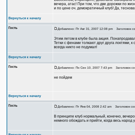
вечера, атас! При том, что две дорожки по жи
и по цене оч. демократичный клуб! Да, теснов
Вернуться к началу
Гость
Добавлено: Пт Авг 31, 2007 12:08 pm
Заголовок со
Этим летом в клубе была акция. Понапродавали
Тетки с фенами толкают друг друга локтями, к 
всегда никто не подумал!
Вернуться к началу
Гость
Добавлено: Пн Сен 10, 2007 7:43 pm
Заголовок соо
не пойдем
Вернуться к началу
Гость
Добавлено: Пт Янв 04, 2008 2:42 am
Заголовок соо
В принципе клуб нормальный, конечно, вечеро
немного обождать и прийти, когда весь народ у
Вернуться к началу