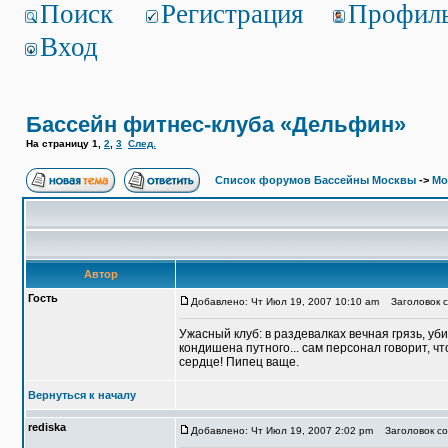
Поиск
Регистрация
Профил
Вход
Бассейн фитнес-клуба «Дельфин»
На страницу
1
,
2
,
3
След.
Список форумов Бассейны Москвы
->
Мо
Автор
Гость
Добавлено: Чт Июл 19, 2007 10:10 am
Заголовок с
Ужасный клуб: в раздевалках вечная грязь, уб
кондишена путного... сам персонал говорит, ч
сердце! Пипец ваще.
Вернуться к началу
rediska
Добавлено: Чт Июл 19, 2007 2:02 pm
Заголовок со