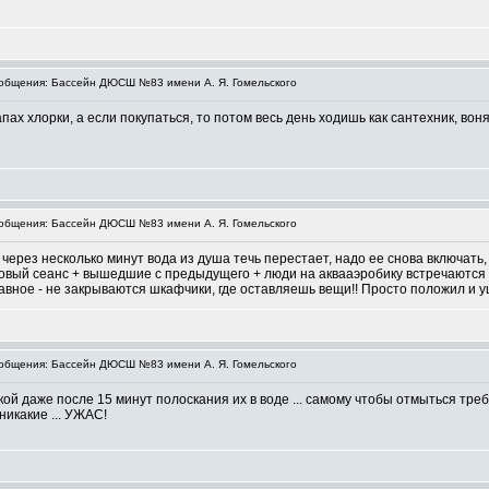
бщения: Бассейн ДЮСШ №83 имени А. Я. Гомельского
апах хлорки, а если покупаться, то потом весь день ходишь как сантехник, во
бщения: Бассейн ДЮСШ №83 имени А. Я. Гомельского
через несколько минут вода из душа течь перестает, надо ее снова включать,
вый сеанс + вышедшие с предыдущего + люди на аквааэробику встречаются в
лавное - не закрываются шкафчики, где оставляешь вещи!! Просто положил и у
бщения: Бассейн ДЮСШ №83 имени А. Я. Гомельского
ой даже после 15 минут полоскания их в воде ... самому чтобы отмыться тре
никакие ... УЖАС!