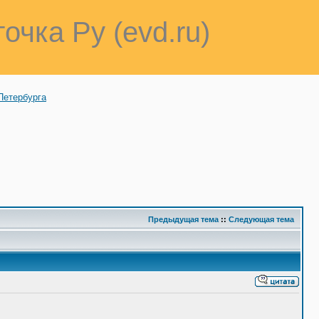
точка Ру (evd.ru)
Петербурга
Предыдущая тема
::
Следующая тема