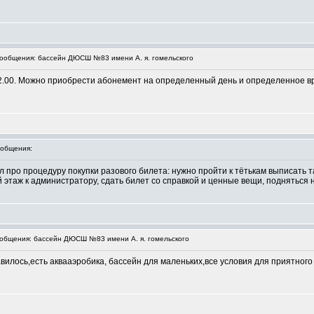
ообщения: бассейн ДЮСШ №83 имени А. я. гомельского
22.00. Можно приобрести абонемент на определенный день и определенное в
общения:
л про процедуру покупки разового билета: нужно пройти к тётькам выписать т
й этаж к администратору, сдать билет со справкой и ценные вещи, подняться н
общения: бассейн ДЮСШ №83 имени А. я. гомельского
вилось,есть аквааэробика, бассейн для маленьких,все условия для приятного