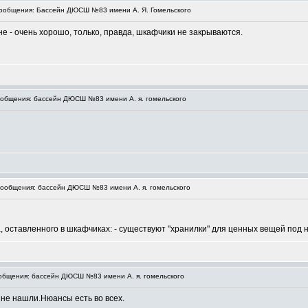
ообщения: Бассейн ДЮСШ №83 имени А. Я. Гомельского
йне - очень хорошо, только, правда, шкафчики не закрываются.
общения: бассейн ДЮСШ №83 имени А. я. гомельского
ообщения: бассейн ДЮСШ №83 имени А. я. гомельского
, оставленного в шкафчиках: - существуют "хранилки" для ценных вещей под
бщения: бассейн ДЮСШ №83 имени А. я. гомельского
не нашли.Нюансы есть во всех.