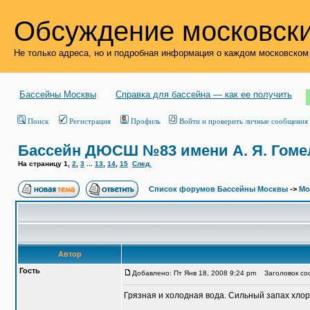
Обсуждение московски
Не только адреса, но и подробная информация о каждом московском
Бассейны Москвы
Справка для бассейна — как ее получить
Поиск
Регистрация
Профиль
Войти и проверить личные сообщения
Бассейн ДЮСШ №83 имени А. Я. Гоме
На страницу
1
,
2
,
3
...
13
,
14
,
15
След.
Список форумов Бассейны Москвы
->
Мо
Автор
Гость
Добавлено: Пт Янв 18, 2008 9:24 pm
Заголовок соо
Грязная и холодная вода. Сильный запах хлор