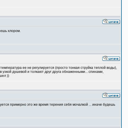
няешь хлором.
 температура ее не регулируется (просто тонкая струйка теплой воды),
 узкой душевой и толкают друг друга обнаженными... спинами,
шел ))
буется примерно это же время терения себя мочалкой ... иначе будешь