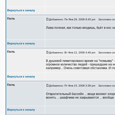
Вернуться к началу
Гость
Добавлено: Пн Янв 28, 2008 8:45 pm
Заголовок соо
Лажа полная, как только входишь, бьёт в нос з
Вернуться к началу
Гость
Добавлено: Вт Фев 12, 2008 4:48 pm
Заголовок соо
В душевой лимитировано время на "помывку" - 
огромное количество людей - пришедшие на но
например... Очень советсвкая обстановка. И г
Вернуться к началу
Гость
Добавлено: Пт Фев 15, 2008 3:38 pm
Заголовок соо
Отвратительный бассейн ... вещи воняют хлорк
вонять ... шкафчики не закрываются ... вообще 
Вернуться к началу