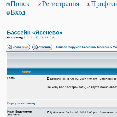
Поиск
Регистрация
Профил
Вход
Бассейн «Ясенево»
На страницу
1
,
2
,
3
...
11
,
12
,
13
След.
Список форумов Бассейны Москвы
->
Мо
Автор
Гость
Добавлено: Пн Апр 09, 2007 4:04 pm
Заголовок со
Не хочу вас расстраивать, но карта показывает
Вернуться к началу
Иван Евдокимов
Добавлено: Пн Апр 09, 2007 7:05 pm
Заголовок соо
Site Admin