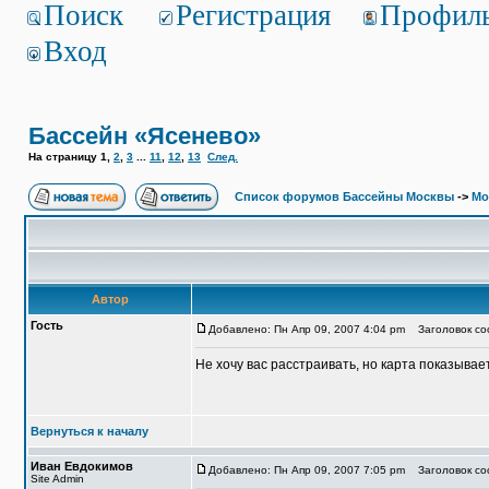
Поиск
Регистрация
Профил
Вход
Бассейн «Ясенево»
На страницу
1
,
2
,
3
...
11
,
12
,
13
След.
Список форумов Бассейны Москвы
->
Мо
Автор
Гость
Добавлено: Пн Апр 09, 2007 4:04 pm
Заголовок со
Не хочу вас расстраивать, но карта показывает
Вернуться к началу
Иван Евдокимов
Добавлено: Пн Апр 09, 2007 7:05 pm
Заголовок соо
Site Admin