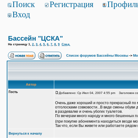
Поиск
Регистрация
Профил
Вход
Бассейн "ЦСКА"
На страницу
1
,
2
,
3
,
4
,
5
,
6
,
7
,
8
,
9
След.
Список форумов Бассейны Москвы
->
Мо
Автор
Гость
Добавлено: Ср Июл 04, 2007 4:55 pm
Заголовок со
Очень даже хороший и просто прекрасный по м
отголосками совковости...В виде смены обуви
в раздевалке и очень убогих туалетов.
По вечерам много народу и много бешенных п
(при покупке абонемента находиться везде мо
Так что, если Вы живете или работаете рядом 
Вернуться к началу