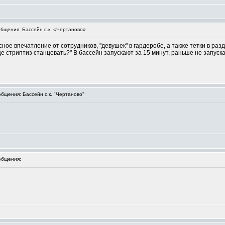
бщения: Бассейн с.к. «Чертаново»
ное впечатление от сотрудников, "девушек" в гардеробе, а также тетки в разд
е стриптиз станцевать?" В бассейн запускают за 15 минут, раньше не запуска
щения: Бассейн с.к. "Чертаново"
общения: