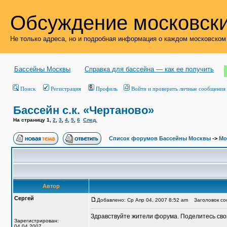
Обсуждение московски
Не только адреса, но и подробная информация о каждом московском
Бассейны Москвы
Справка для бассейна — как ее получить
Поиск
Регистрация
Профиль
Войти и проверить личные сообщения
Бассейн с.к. «Чертаново»
На страницу
1
,
2
,
3
,
4
,
5
,
6
След.
Список форумов Бассейны Москвы
->
Мо
Автор
Сергей
Добавлено: Ср Апр 04, 2007 8:52 am
Заголовок соо
Здравствуйте жители форума. Поделитесь сво
Зарегистрирован:
04.04.2007