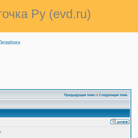
точка Ру (evd.ru)
Петербурга
Предыдущая тема
::
Следующая тема
.