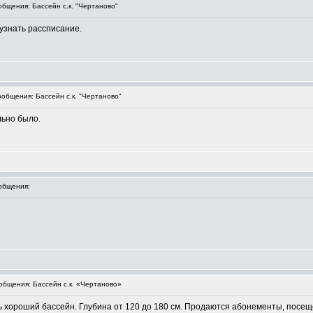
бщения: Бассейн с.к. "Чертаново"
 узнать рассписание.
общения: Бассейн с.к. "Чертаново"
льно было.
общения:
бщения: Бассейн с.к. «Чертаново»
 хороший бассейн. Глубина от 120 до 180 см. Продаются абонементы, посеще