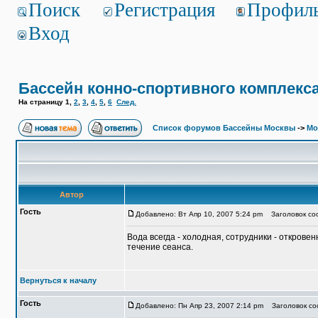
Поиск
Регистрация
Профил
Вход
Бассейн конно-спортивного комплекс
На страницу
1
,
2
,
3
,
4
,
5
,
6
След.
Список форумов Бассейны Москвы
->
Мо
Автор
Гость
Добавлено: Вт Апр 10, 2007 5:24 pm
Заголовок соо
Вода всегда - холодная, сотрудники - откровен
течение сеанса.
Вернуться к началу
Гость
Добавлено: Пн Апр 23, 2007 2:14 pm
Заголовок соо