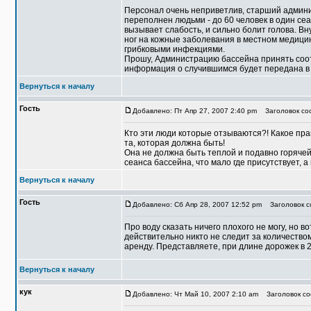
Персонал очень неприветлив, старший админи
переполнен людьми - до 60 человек в один сеанс
вызывает слабость, и сильно болит голова. Вн
ног на кожные заболевания в местном медицинс
грибковыми инфекциями.
Прошу, Администрацию бассейна принять соо
информация о случившимся будет передана 
Вернуться к началу
Гость
Добавлено: Пт Апр 27, 2007 2:40 pm
Заголовок соо
Кто эти люди которые отзываются?! Какое прав
та, которая должна быть!
Она не должна быть теплой и подавно горячей
сеанса бассейна, что мало где присутствует, а
Вернуться к началу
Гость
Добавлено: Сб Апр 28, 2007 12:52 pm
Заголовок со
Про воду сказать ничего плохого не могу, но 
действительно никто не следит за количество
аренду. Представляете, при длине дорожек в 25
Вернуться к началу
кук
Добавлено: Чт Май 10, 2007 2:10 am
Заголовок со