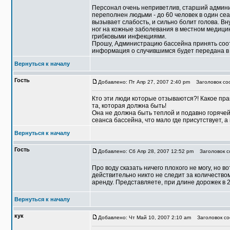
Персонал очень неприветлив, старший админи
переполнен людьми - до 60 человек в один сеанс
вызывает слабость, и сильно болит голова. Вн
ног на кожные заболевания в местном медицинс
грибковыми инфекциями.
Прошу, Администрацию бассейна принять соо
информация о случившимся будет передана 
Вернуться к началу
Гость
Добавлено: Пт Апр 27, 2007 2:40 pm
Заголовок соо
Кто эти люди которые отзываются?! Какое прав
та, которая должна быть!
Она не должна быть теплой и подавно горячей
сеанса бассейна, что мало где присутствует, а
Вернуться к началу
Гость
Добавлено: Сб Апр 28, 2007 12:52 pm
Заголовок со
Про воду сказать ничего плохого не могу, но 
действительно никто не следит за количество
аренду. Представляете, при длине дорожек в 25
Вернуться к началу
кук
Добавлено: Чт Май 10, 2007 2:10 am
Заголовок со