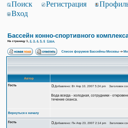
Поиск
Регистрация
Профил
Вход
Бассейн конно-спортивного комплекс
На страницу
1
,
2
,
3
,
4
,
5
,
6
След.
Список форумов Бассейны Москвы
->
Мо
Автор
Гость
Добавлено: Вт Апр 10, 2007 5:24 pm
Заголовок соо
Вода всегда - холодная, сотрудники - откровен
течение сеанса.
Вернуться к началу
Гость
Добавлено: Пн Апр 23, 2007 2:14 pm
Заголовок соо