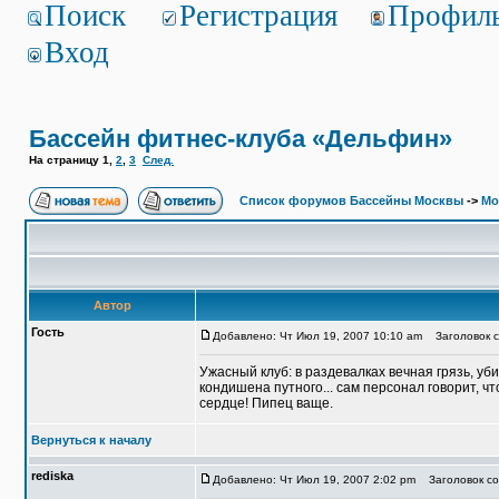
Поиск
Регистрация
Профил
Вход
Бассейн фитнес-клуба «Дельфин»
На страницу
1
,
2
,
3
След.
Список форумов Бассейны Москвы
->
Мо
Автор
Гость
Добавлено: Чт Июл 19, 2007 10:10 am
Заголовок с
Ужасный клуб: в раздевалках вечная грязь, уб
кондишена путного... сам персонал говорит, ч
сердце! Пипец ваще.
Вернуться к началу
rediska
Добавлено: Чт Июл 19, 2007 2:02 pm
Заголовок со