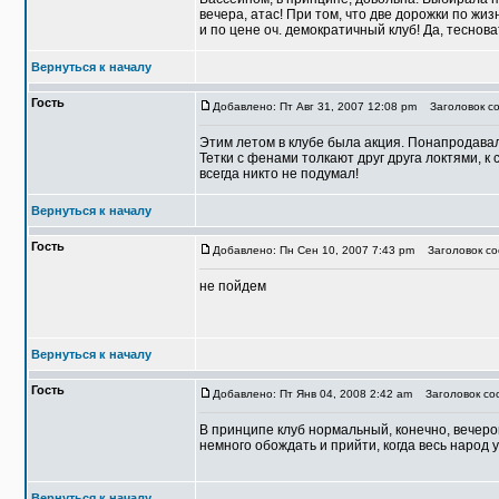
вечера, атас! При том, что две дорожки по жи
и по цене оч. демократичный клуб! Да, теснов
Вернуться к началу
Гость
Добавлено: Пт Авг 31, 2007 12:08 pm
Заголовок со
Этим летом в клубе была акция. Понапродавали
Тетки с фенами толкают друг друга локтями, к 
всегда никто не подумал!
Вернуться к началу
Гость
Добавлено: Пн Сен 10, 2007 7:43 pm
Заголовок соо
не пойдем
Вернуться к началу
Гость
Добавлено: Пт Янв 04, 2008 2:42 am
Заголовок соо
В принципе клуб нормальный, конечно, вечеро
немного обождать и прийти, когда весь народ у
Вернуться к началу