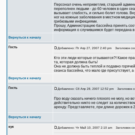
Персонал очень неприветлив, старший админи
переполнен людьми - до 60 человек в один сеанс
вызывает слабость, и сильно болит голова. Вн
ног на кожные заболевания в местном медицинс
грибковыми инфекциями.
Прошу, Администрацию бассейна принять соо
информация о случившимся будет передана 
Вернуться к началу
Гость
Добавлено: Пт Апр 27, 2007 2:40 pm
Заголовок соо
Кто эти люди которые отзываются?! Какое прав
та, которая должна быть!
Она не должна быть теплой и подавно горячей
сеанса бассейна, что мало где присутствует, а
Вернуться к началу
Гость
Добавлено: Сб Апр 28, 2007 12:52 pm
Заголовок со
Про воду сказать ничего плохого не могу, но 
действительно никто не следит за количество
аренду. Представляете, при длине дорожек в 25
Вернуться к началу
кук
Добавлено: Чт Май 10, 2007 2:10 am
Заголовок со