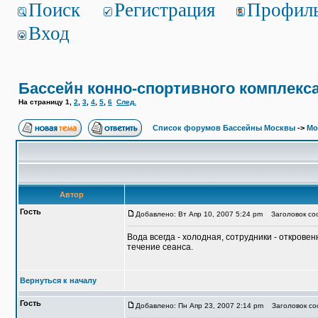
Поиск
Регистрация
Профил
Вход
Бассейн конно-спортивного комплекс
На страницу
1
,
2
,
3
,
4
,
5
,
6
След.
Список форумов Бассейны Москвы
->
Мо
Автор
Гость
Добавлено: Вт Апр 10, 2007 5:24 pm
Заголовок соо
Вода всегда - холодная, сотрудники - откровен
течение сеанса.
Вернуться к началу
Гость
Добавлено: Пн Апр 23, 2007 2:14 pm
Заголовок соо