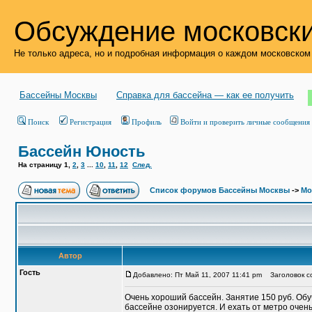
Обсуждение московски
Не только адреса, но и подробная информация о каждом московском
Бассейны Москвы
Справка для бассейна — как ее получить
Поиск
Регистрация
Профиль
Войти и проверить личные сообщения
Бассейн Юность
На страницу
1
,
2
,
3
...
10
,
11
,
12
След.
Список форумов Бассейны Москвы
->
Мо
Автор
Гость
Добавлено: Пт Май 11, 2007 11:41 pm
Заголовок с
Очень хороший бассейн. Занятие 150 руб. Обуч
бассейне озонируется. И ехать от метро очен