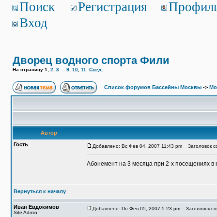
Поиск
Регистрация
Профил
Вход
Дворец водного спорта Фили
На страницу
1
,
2
,
3
...
9
,
10
,
11
След.
Список форумов Бассейны Москвы
->
Мо
Автор
Гость
Добавлено: Вс Фев 04, 2007 11:43 pm
Заголовок со
Абонемент на 3 месяца при 2-х посещениях в 
Вернуться к началу
Иван Евдокимов
Добавлено: Пн Фев 05, 2007 5:23 pm
Заголовок соо
Site Admin