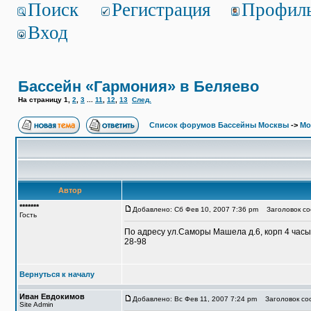
Поиск
Регистрация
Профил
Вход
Бассейн «Гармония» в Беляево
На страницу
1
,
2
,
3
...
11
,
12
,
13
След.
Список форумов Бассейны Москвы
->
Мо
Автор
*******
Добавлено: Сб Фев 10, 2007 7:36 pm
Заголовок соо
Гость
По адресу ул.Саморы Машела д.6, корп 4 часы 
28-98
Вернуться к началу
Иван Евдокимов
Добавлено: Вс Фев 11, 2007 7:24 pm
Заголовок со
Site Admin