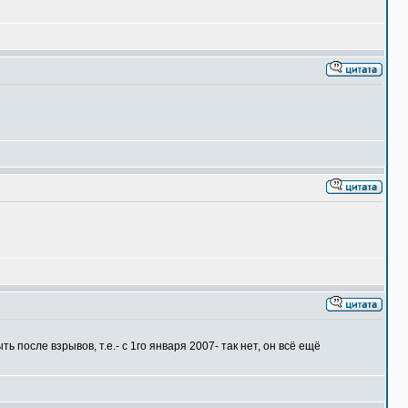
осле взрывов, т.е.- с 1го января 2007- так нет, он всё ещё