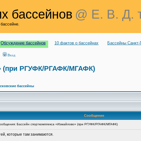
х бассейнов
@ Е. В. Д. 
 бассейне.
Обсуждение бассейнов
10 фактов о бассейнах
Бассейны Санкт-
Вход
» (при РГУФК/РГАФК/МГАФК)
сковские бассейны
Сообщение
общения: Бассейн спорткомплекса «Измайлово» (при РГУФК/РГАФК/МГАФК)
тей, которые там занимаются.