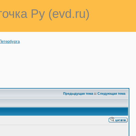
точка Ру (evd.ru)
Петербурга
Предыдущая тема
::
Следующая тема