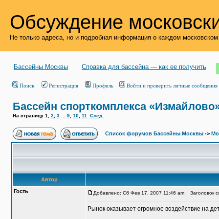
Обсуждение московски
Не только адреса, но и подробная информация о каждом московском
Бассейны Москвы
Справка для бассейна — как ее получить
Поиск
Регистрация
Профиль
Войти и проверить личные сообщения
Бассейн спорткомплекса «Измайлово
На страницу
1
,
2
,
3
...
9
,
10
,
11
След.
Список форумов Бассейны Москвы
->
Мо
Автор
Гость
Добавлено: Сб Фев 17, 2007 11:46 am
Заголовок со
Рынок оказывает огромное воздействие на де