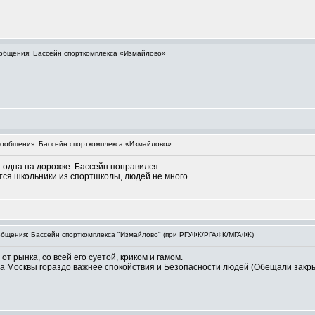
бщения: Бассейн спорткомплекса «Измайлово»
ообщения: Бассейн спорткомплекса «Измайлово»
ла одна на дорожке. Бассейн понравился.
ются школьники из спортшколы, людей не много.
бщения: Бассейн спорткомплекса "Измайлово" (при РГУФК/РГАФК/МГАФК)
от рынка, со всей его суетой, криком и гамом.
Москвы гораздо важнее спокойствия и Безопасности людей (Обещали закрыть п