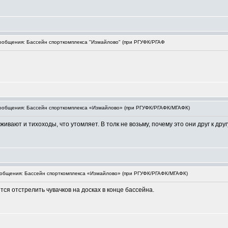
общения: Бассейн спорткомплекса "Измайлово" (при РГУФК/РГАФ
общения: Бассейн спорткомплекса «Измайлово» (при РГУФК/РГАФК/МГАФК)
вают и тихоходы, что утомляет. В толк не возьму, почему это они друг к друг
бщения: Бассейн спорткомплекса «Измайлово» (при РГУФК/РГАФК/МГАФК)
ся отстрелить чувачков на досках в конце бассейна.