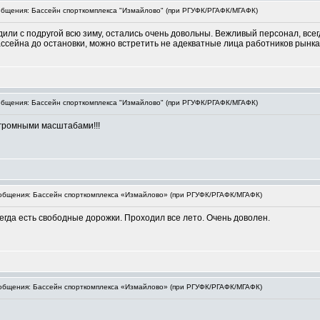
бщения: Бассейн спорткомплекса "Измайлово" (при РГУФК/РГАФК/МГАФК)
или с подругой всю зиму, остались очень довольны. Вежливый персонал, всег
ссейна до остановки, можно встретить не адекватные лица работников рынка)
бщения: Бассейн спорткомплекса "Измайлово" (при РГУФК/РГАФК/МГАФК)
огромными масштабами!!!
бщения: Бассейн спорткомплекса «Измайлово» (при РГУФК/РГАФК/МГАФК)
гда есть свободные дорожки. Проходил все лето. Очень доволен.
бщения: Бассейн спорткомплекса «Измайлово» (при РГУФК/РГАФК/МГАФК)