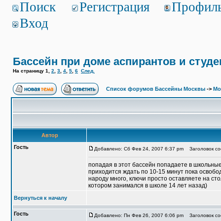
Поиск
Регистрация
Профил
Вход
Бассейн при доме аспирантов и студ
На страницу
1
,
2
,
3
,
4
,
5
,
6
След.
Список форумов Бассейны Москвы
->
Мо
Автор
Гость
Добавлено: Сб Фев 24, 2007 6:37 pm
Заголовок соо
попадая в этот бассейн попадаете в школьные 
приходится ждать по 10-15 минут пока освобод
народу много, ключи просто оставляете на сто
котором занимался в школе 14 лет назад)
Вернуться к началу
Гость
Добавлено: Пн Фев 26, 2007 6:06 pm
Заголовок соо